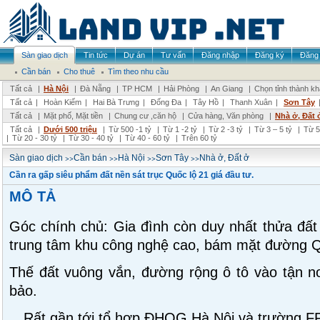
Sàn giao dịch
Tin tức
Dự án
Tư vấn
Đăng nhập
Đăng ký
Đăng 
Cần bán
Cho thuê
Tìm theo nhu cầu
Tất cả
|
Hà Nội
|
Đà Nẵng
|
TP HCM
|
Hải Phòng
|
An Giang
|
Chọn tỉnh thành k
Tất cả
|
Hoàn Kiếm
|
Hai Bà Trưng
|
Đống Đa
|
Tây Hồ
|
Thanh Xuân
|
Sơn Tây
Tất cả
|
Mặt phố, Mặt tiền
|
Chung cư ,căn hộ
|
Cửa hàng, Văn phòng
|
Nhà ở, Đất 
Tất cả
|
Dưới 500 triệu
|
Từ 500 -1 tỷ
|
Từ 1 -2 tỷ
|
Từ 2 -3 tỷ
|
Từ 3 – 5 tỷ
|
Từ 5
|
Từ 20 - 30 tỷ
|
Từ 30 - 40 tỷ
|
Từ 40 - 60 tỷ
|
Trên 60 tỷ
>>
>>
>>
>>
Sàn giao dịch
Cần bán
Hà Nội
Sơn Tây
Nhà ở, Đất ở
Cần ra gấp siêu phẩm đất nền sát trục Quốc lộ 21 giá đầu tư.
MÔ TẢ
Góc chính chủ: Gia đình còn duy nhất thửa đất 1
trung tâm khu công nghệ cao, bám mặt đường Q
Thế đất vuông vắn, đường rộng ô tô vào tận n
bảo.
Rất gần tới tổ hợp ĐHQG Hà Nội và trường F