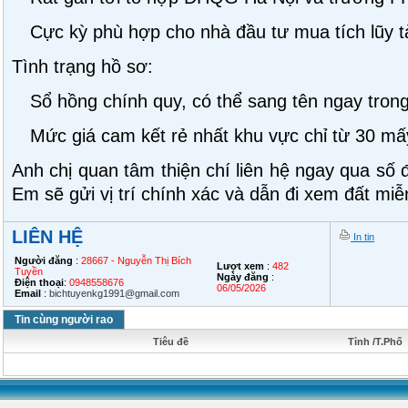
Cực kỳ phù hợp cho nhà đầu tư mua tích lũy tà
Tình trạng hồ sơ:
Sổ hồng chính quy, có thể sang tên ngay tron
Mức giá cam kết rẻ nhất khu vực chỉ từ 30 mấy
Anh chị quan tâm thiện chí liên hệ ngay qua số 
Em sẽ gửi vị trí chính xác và dẫn đi xem đất miễ
LIÊN HỆ
In tin
Người đăng
:
28667 - Nguyễn Thị Bích
Lượt xem
:
482
Tuyền
Ngày đăng
:
Điện thoại
:
0948558676
06/05/2026
Email
:
bichtuyenkg1991@gmail.com
Tin cùng người rao
Tiêu đề
Tỉnh /T.Phố