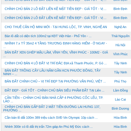
CHÍNH CHỦ BÁN 2 LÔ ĐẤT LIỀN KỀ MẶT TIỀN ĐẸP - GIÁ TỐT - Vị ...
Bình Định
CHÍNH CHỦ BÁN 2 LÔ ĐẤT LIỀN KỀ MẶT TIỀN ĐẸP - GIÁ TỐT - Vị ...
Bình Định
CHO THUÊ CĂN HỘ MINI MỚI - TẠI HƯNG LỘC, TP. VINH, NGHỆ AN
Nghệ An
Bán lô đất có diện tích 100m2 tại KĐT Việt-Hàn - Phổ Yên - ...
Thái Nguyên
NHỈNH 7.x TỶ 35m2 4 TẦNG TRƯƠNG ĐỊNH HÀNG HIẾM - Ở NGAY -
Hà Nội
...
BÁN ĐẤT XEN GHÉP MẬU LÂM, VĨNH YÊN, VĨNH PHÚC - 100M2 - GIÁ
Vĩnh Phúc
...
CHÍNH CHỦ BÁN 4 LÔ ĐẤT VỊ TRÍ ĐẮC ĐỊA xã Thanh Phước, P. Gò ...
Tây Ninh
BÁN ĐẤT TRỒNG CÂY LÂU NĂM GẦN KCN PHƯỚC ĐÔNG, TÂY
Tây Ninh
NINH – ...
BÁN ĐẤT CHÍNH CHỦ – VỊ TRÍ ĐẸP TẠI PHƯỜNG VÂN PHÚ, VIỆT ...
Phú Thọ
ĐẤT ĐẸP - GIÁ TỐT - CHÍNH CHỦ BÁN SIÊU PHẨM ĐẤT TẠI Liên ...
Lâm Đồng
CẦN TIỀN – CHÍNH CHỦ BÁN NHÀ CẤP 4 PHƯỜNG CỐC LẾU, TP.
Lào Cai
LÀO ...
CHÍNH CHỦ BÁN GẤP ĐẤT 2 MẶT TIỀN ĐƯỜNG LAI HƯNG 137,
Bình Dương
PHƯỜNG ...
Cần bán lô đất 100m 389 triệu cách SVĐ Vin Olympic 10p cách ...
Hòa Bình
Nhỉnh 300tr có lô đất thị trấn 72m giáp An Phú Mỹ Đức cách ...
Hòa Bình