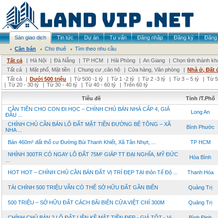
Sàn giao dịch
Tin tức
Dự án
Tư vấn
Đăng nhập
Đăng ký
Đăng 
Cần bán
Cho thuê
Tìm theo nhu cầu
Tất cả
|
Hà Nội
|
Đà Nẵng
|
TP HCM
|
Hải Phòng
|
An Giang
|
Chọn tỉnh thành kh
Tất cả
|
Mặt phố, Mặt tiền
|
Chung cư ,căn hộ
|
Cửa hàng, Văn phòng
|
Nhà ở, Đất 
Tất cả
|
Dưới 500 triệu
|
Từ 500 -1 tỷ
|
Từ 1 -2 tỷ
|
Từ 2 -3 tỷ
|
Từ 3 – 5 tỷ
|
Từ 5
|
Từ 20 - 30 tỷ
|
Từ 30 - 40 tỷ
|
Từ 40 - 60 tỷ
|
Trên 60 tỷ
Tiêu đề
Tỉnh /T.Phố
CẦN TIỀN CHO CON ĐI HỌC – CHÍNH CHỦ BÁN NHÀ CẤP 4, GIÁ
Long An
ĐẦU ...
CHÍNH CHỦ CẦN BÁN LÔ ĐẤT MẶT TIỀN ĐƯỜNG BÊ TÔNG – XÃ
Bình Phước
NHA ...
Bán 460m² đất thổ cư Đường Bùi Thanh Khiết, Xã Tân Nhựt, ...
TP HCM
NHỈNH 300TR CÓ NGAY LÔ ĐẤT 75M² GIÁP TT ĐẠI NGHĨA, MỸ ĐỨC
Hòa Bình
...
HOT HOT – CHÍNH CHỦ CẦN BÁN ĐẤT VỊ TRÍ ĐẸP TẠI thôn Tế Độ ...
Thanh Hóa
TÀI CHÍNH 500 TRIỆU VẪN CÓ THỂ SỞ HỮU ĐẤT GẦN BIỂN
Quảng Trị
500 TRIỆU – SỞ HỮU ĐẤT CÁCH BÃI BIỂN CỬA VIỆT CHỈ 300M
Quảng Trị
CHÍNH CHỦ BÁN 2 LÔ ĐẤT LIỀN KỀ MẶT TIỀN ĐẸP - GIÁ TỐT - Vị ...
Bình Định