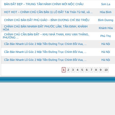
BÁN ĐẤT ĐẸP – TRUNG TÂM HÀNH CHÍNH MỚI MỘC CHÂU
Sơn La
HOT HOT – CHÍNH CHỦ CẦN BÁN 11 LÔ ĐẤT TẠI Thôn Tử Nê, xã ...
Hòa Bình
CHÍNH CHỦ BÁN ĐẤT PHÚ GIÁO – BÌNH DƯƠNG CHỈ 350 TRIỆU
Bình Dương
CHÍNH CHỦ BÁN NHANH ĐẤT PHƯỚC LÂM, TÂN ĐỊNH, KHÁNH
Khánh Hòa
HÒA
CHÍNH CHỦ CẦN BÁN ĐẤT – KHU NHÀ THAN, KHU VẠN THẮNG,
Phú Thọ
PHƯỜNG ...
Cần Bán Nhanh Lô Góc 2 Mặt Tiền Đường Trục Chính Đồi Vua, ...
Hà Nội
Cần Bán Nhanh Lô Góc 2 Mặt Tiền Đường Trục Chính Đồi Vua, ...
Hà Nội
Cần Bán Nhanh Lô Góc 2 Mặt Tiền Đường Trục Chính Đồi Vua, ...
Hà Nội
1
2
3
4
5
6
7
8
9
10