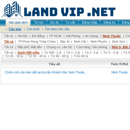
Sàn giao dịch
Tin tức
Dự án
Tư vấn
Đăng nhập
Đăng ký
Đăng 
Cần bán
Cho thuê
Tìm theo nhu cầu
Tất cả
|
Hà Nội
|
Đà Nẵng
|
TP HCM
|
Hải Phòng
|
An Giang
|
Ninh Thuận
|
Chọ
Tất cả
|
TP.Phan Rang Tháp Chàm
|
Bác Ái
|
Ninh Hải
|
Ninh Phước
|
Ninh Sơn
|
Tất cả
|
Mặt phố, Mặt tiền
|
Chung cư ,căn hộ
|
Cửa hàng, Văn phòng
|
Nhà ở, Đất 
Tất cả
|
Dưới 500 triệu
|
Từ 500 -1 tỷ
|
Từ 1 -2 tỷ
|
Từ 2 -3 tỷ
|
Từ 3 – 5 tỷ
|
Từ 5
|
Từ 20 - 30 tỷ
|
Từ 30 - 40 tỷ
|
Từ 40 - 60 tỷ
|
Trên 60 tỷ
Tiêu đề
Tỉnh /T.Phố
Chính chủ cần bán đất tại thị trấn Khánh Hải, Ninh Thuận, ...
Ninh Thuận