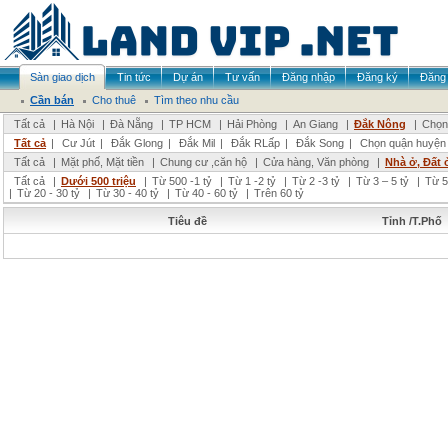
Sàn giao dịch
Tin tức
Dự án
Tư vấn
Đăng nhập
Đăng ký
Đăng 
Cần bán
Cho thuê
Tìm theo nhu cầu
Tất cả
|
Hà Nội
|
Đà Nẵng
|
TP HCM
|
Hải Phòng
|
An Giang
|
Đắk Nông
|
Chọn 
Tất cả
|
Cư Jút
|
Đắk Glong
|
Đắk Mil
|
Đắk RLấp
|
Đắk Song
|
Chọn quận huyện
Tất cả
|
Mặt phố, Mặt tiền
|
Chung cư ,căn hộ
|
Cửa hàng, Văn phòng
|
Nhà ở, Đất 
Tất cả
|
Dưới 500 triệu
|
Từ 500 -1 tỷ
|
Từ 1 -2 tỷ
|
Từ 2 -3 tỷ
|
Từ 3 – 5 tỷ
|
Từ 5
|
Từ 20 - 30 tỷ
|
Từ 30 - 40 tỷ
|
Từ 40 - 60 tỷ
|
Trên 60 tỷ
Tiêu đề
Tỉnh /T.Phố