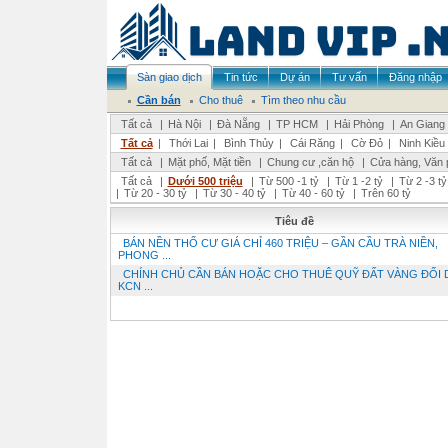
Sàn giao dịch
Tin tức
Dự án
Tư vấn
Đăng nhập
Cần bán
Cho thuê
Tìm theo nhu cầu
Tất cả
|
Hà Nội
|
Đà Nẵng
|
TP HCM
|
Hải Phòng
|
An Giang
Tất cả
|
Thới Lai
|
Bình Thủy
|
Cái Răng
|
Cờ Đỏ
|
Ninh Kiều
Tất cả
|
Mặt phố, Mặt tiền
|
Chung cư ,căn hộ
|
Cửa hàng, Văn 
Tất cả
|
Dưới 500 triệu
|
Từ 500 -1 tỷ
|
Từ 1 -2 tỷ
|
Từ 2 -3 tỷ
|
Từ 20 - 30 tỷ
|
Từ 30 - 40 tỷ
|
Từ 40 - 60 tỷ
|
Trên 60 tỷ
Tiêu đề
BÁN NỀN THỔ CƯ GIÁ CHỈ 460 TRIỆU – GẦN CẦU TRÀ NIỀN,
PHONG ...
CHÍNH CHỦ CẦN BÁN HOẶC CHO THUÊ QUỸ ĐẤT VÀNG ĐỐI 
KCN ...