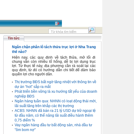
Tin tức
Ngăn chặn phân lô tách thửa trục lợi ở Nha Trang
thế nào?
Hiện nay, các quy định về tách thửa, mở lối đi
chung vẫn còn nhiều lổ hổng, dễ bị lợi dụng trục
lợi. Từ thực tế này, địa phương cần rà soát lại các
quy định, từ đó có hướng dẫn chi tiết để đảm bảo
quyền lợi cho người dân.
Thị trường BĐS bất ngờ tăng nhiệt với thông tin về
dự án “hot” sắp ra mắt
Phát triển bền vững là xu hướng tất yếu của doanh
nghiệp BĐS
Ngân hàng tuần qua: NHNN có loạt động thái mới,
lãi suất tăng trên khắp các thị trường
ACBS: NHNN đã bán ra 21 tỷ USD dự trữ ngoại tệ
từ đầu năm, có thể nâng lãi suất điều hành thêm
0,75 điểm %
Vay ngân hàng đầu tư bất động sản, nhà đầu tư
"ôm bom nợ"