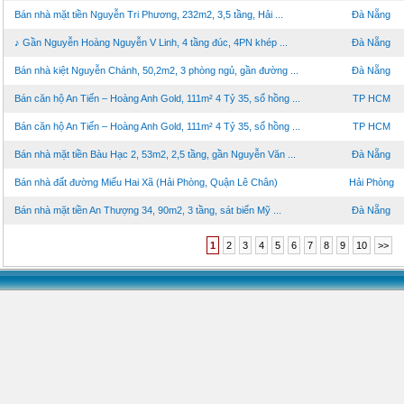
Bán nhà mặt tiền Nguyễn Tri Phương, 232m2, 3,5 tầng, Hải ...
Đà Nẵng
♪ Gần Nguyễn Hoàng Nguyễn V Linh, 4 tầng đúc, 4PN khép ...
Đà Nẵng
Bán nhà kiệt Nguyễn Chánh, 50,2m2, 3 phòng ngủ, gần đường ...
Đà Nẵng
Bán căn hộ An Tiến – Hoàng Anh Gold, 111m² 4 Tỷ 35, sổ hồng ...
TP HCM
Bán căn hộ An Tiến – Hoàng Anh Gold, 111m² 4 Tỷ 35, sổ hồng ...
TP HCM
Bán nhà mặt tiền Bàu Hạc 2, 53m2, 2,5 tầng, gần Nguyễn Văn ...
Đà Nẵng
Bán nhà đất đường Miếu Hai Xã (Hải Phòng, Quận Lê Chân)
Hải Phòng
Bán nhà mặt tiền An Thượng 34, 90m2, 3 tầng, sát biển Mỹ ...
Đà Nẵng
1
2
3
4
5
6
7
8
9
10
>>