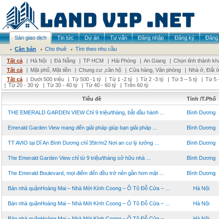
Sàn giao dịch
Tin tức
Dự án
Tư vấn
Đăng nhập
Đăng ký
Đăng 
Cần bán
Cho thuê
Tìm theo nhu cầu
Tất cả
|
Hà Nội
|
Đà Nẵng
|
TP HCM
|
Hải Phòng
|
An Giang
|
Chọn tỉnh thành kh
Tất cả
|
Mặt phố, Mặt tiền
|
Chung cư ,căn hộ
|
Cửa hàng, Văn phòng
|
Nhà ở, Đất 
Tất cả
|
Dưới 500 triệu
|
Từ 500 -1 tỷ
|
Từ 1 -2 tỷ
|
Từ 2 -3 tỷ
|
Từ 3 – 5 tỷ
|
Từ 5 
|
Từ 20 - 30 tỷ
|
Từ 30 - 40 tỷ
|
Từ 40 - 60 tỷ
|
Trên 60 tỷ
Tiêu đề
Tỉnh /T.Phố
THE EMERALD GARDEN VIEW Chỉ 9 triệu/tháng, bắt đầu hành ...
Bình Dương
Emerald Garden View mang đến giải pháp giúp bạn giải pháp ...
Bình Dương
TT AVIO tại Dĩ An Bình Dương chỉ 35tr/m2 Nơi an cư lý tưởng ...
Bình Dương
The Emerald Garden View chỉ từ 9 triệu/tháng sở hữu nhà ...
Bình Dương
The Emerald Boulevard, mọi điểm đến đều trở nên gần hơn mặt ...
Bình Dương
Bán nhà quậnHoàng Mai – Nhà Mới Kính Coong – Ô Tô Đỗ Cửa – ...
Hà Nội
Bán nhà quậnHoàng Mai – Nhà Mới Kính Coong – Ô Tô Đỗ Cửa – ...
Hà Nội
Bán nhà quậnHoàng Mai – Nhà Mới Kính Coong – Ô Tô Đỗ Cửa – ...
Hà Nội