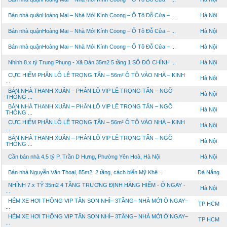
Bán nhà quậnHoàng Mai – Nhà Mới Kính Coong – Ô Tô Đỗ Cửa – ...
Hà Nội
Bán nhà quậnHoàng Mai – Nhà Mới Kính Coong – Ô Tô Đỗ Cửa – ...
Hà Nội
Bán nhà quậnHoàng Mai – Nhà Mới Kính Coong – Ô Tô Đỗ Cửa – ...
Hà Nội
Nhỉnh 8.x tỷ Trung Phụng - Xã Đàn 35m2 5 tầng 1 SỔ ĐỎ CHÍNH ...
Hà Nội
CỰC HIẾM PHÂN LÔ LÊ TRỌNG TẤN – 56m² Ô TÔ VÀO NHÀ – KINH
Hà Nội
...
BÁN NHÀ THANH XUÂN – PHÂN LÔ VIP LÊ TRỌNG TẤN – NGÕ
Hà Nội
THÔNG ...
BÁN NHÀ THANH XUÂN – PHÂN LÔ VIP LÊ TRỌNG TẤN – NGÕ
Hà Nội
THÔNG ...
CỰC HIẾM PHÂN LÔ LÊ TRỌNG TẤN – 56m² Ô TÔ VÀO NHÀ – KINH
Hà Nội
...
BÁN NHÀ THANH XUÂN – PHÂN LÔ VIP LÊ TRỌNG TẤN – NGÕ
Hà Nội
THÔNG ...
Cần bán nhà 4,5 tỷ P. Trần D Hưng, Phường Yên Hoà, Hà Nội
Hà Nội
Bán nhà Nguyễn Văn Thoại, 85m2, 2 tầng, cách biển Mỹ Khê ...
Đà Nẵng
NHỈNH 7.x TỶ 35m2 4 TẦNG TRƯƠNG ĐỊNH HÀNG HIẾM - Ở NGAY -
Hà Nội
...
HẺM XE HƠI THÔNG VIP TÂN SƠN NHÌ– 3TẦNG– NHÀ MỚI Ở NGAY–
TP HCM
...
HẺM XE HƠI THÔNG VIP TÂN SƠN NHÌ– 3TẦNG– NHÀ MỚI Ở NGAY–
TP HCM
...