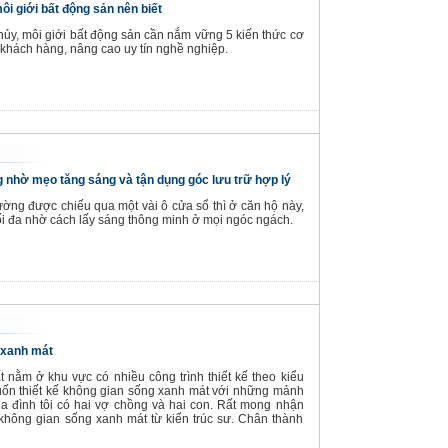
ôi giới bất động sản nên biết
thủy, môi giới bất động sản cần nắm vững 5 kiến thức cơ
khách hàng, nâng cao uy tín nghề nghiệp.
 nhờ mẹo tăng sáng và tận dụng góc lưu trữ hợp lý
ờng được chiếu qua một vài ô cửa sổ thì ở căn hộ này,
i đa nhờ cách lấy sáng thông minh ở mọi ngóc ngách.
 xanh mát
t nằm ở khu vực có nhiều công trình thiết kế theo kiểu
muốn thiết kế không gian sống xanh mát với những mảnh
Gia đình tôi có hai vợ chồng và hai con. Rất mong nhận
không gian sống xanh mát từ kiến trúc sư. Chân thành