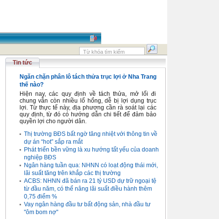
Tin tức
Ngăn chặn phân lô tách thửa trục lợi ở Nha Trang
thế nào?
Hiện nay, các quy định về tách thửa, mở lối đi
chung vẫn còn nhiều lổ hổng, dễ bị lợi dụng trục
lợi. Từ thực tế này, địa phương cần rà soát lại các
quy định, từ đó có hướng dẫn chi tiết để đảm bảo
quyền lợi cho người dân.
Thị trường BĐS bất ngờ tăng nhiệt với thông tin về
dự án “hot” sắp ra mắt
Phát triển bền vững là xu hướng tất yếu của doanh
nghiệp BĐS
Ngân hàng tuần qua: NHNN có loạt động thái mới,
lãi suất tăng trên khắp các thị trường
ACBS: NHNN đã bán ra 21 tỷ USD dự trữ ngoại tệ
từ đầu năm, có thể nâng lãi suất điều hành thêm
0,75 điểm %
Vay ngân hàng đầu tư bất động sản, nhà đầu tư
"ôm bom nợ"