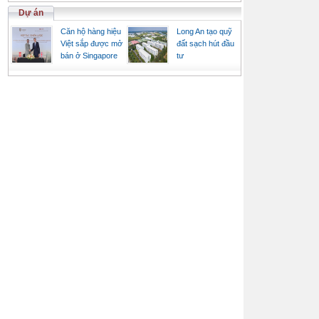
Dự án
Căn hộ hàng hiệu
Long An tạo quỹ
Việt sắp được mở
đất sạch hút đầu
bán ở Singapore
tư