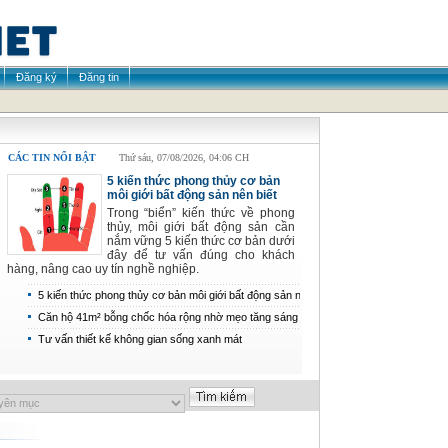
Đăng ký
Đăng tin
CÁC TIN NỔI BẬT
Thứ sáu, 07/08/2026, 04:06 CH
5 kiến thức phong thủy cơ bản
môi giới bất động sản nên biết
Trong “biển” kiến thức về phong
thủy, môi giới bất động sản cần
nắm vững 5 kiến thức cơ bản dưới
đây để tư vấn đúng cho khách
hàng, nâng cao uy tín nghề nghiệp.
5 kiến thức phong thủy cơ bản môi giới bất động sản nên
biết
Căn hộ 41m² bỗng chốc hóa rộng nhờ mẹo tăng sáng và
tận dụng góc lưu trữ hợp lý
Tư vấn thiết kế không gian sống xanh mát