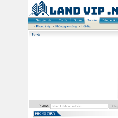
Sàn giao dịch
Tin tức
Dự án
Tư vấn
Đăng nhập
Phong thủy
Không gian sống
Hỏi đáp
Tư vấn
Từ khóa
PHONG THỦY