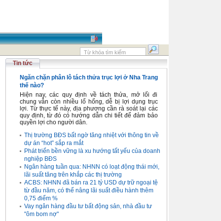
Tin tức
Ngăn chặn phân lô tách thửa trục lợi ở Nha Trang
thế nào?
Hiện nay, các quy định về tách thửa, mở lối đi
chung vẫn còn nhiều lổ hổng, dễ bị lợi dụng trục
lợi. Từ thực tế này, địa phương cần rà soát lại các
quy định, từ đó có hướng dẫn chi tiết để đảm bảo
quyền lợi cho người dân.
Thị trường BĐS bất ngờ tăng nhiệt với thông tin về
dự án “hot” sắp ra mắt
Phát triển bền vững là xu hướng tất yếu của doanh
nghiệp BĐS
Ngân hàng tuần qua: NHNN có loạt động thái mới,
lãi suất tăng trên khắp các thị trường
ACBS: NHNN đã bán ra 21 tỷ USD dự trữ ngoại tệ
từ đầu năm, có thể nâng lãi suất điều hành thêm
0,75 điểm %
Vay ngân hàng đầu tư bất động sản, nhà đầu tư
"ôm bom nợ"