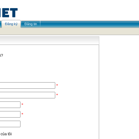
Đăng ký
Đăng tin
i?
*
*
*
*
của tôi