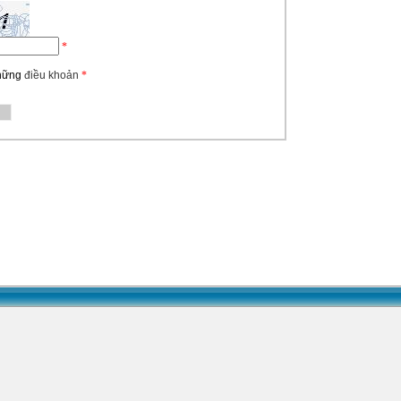
*
những
điều khoản
*