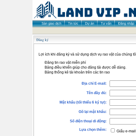
Sàn giao dịch
Tin tức
Dự án
Tư vấn
Đăng nhập
Đăng ký
Lợi ích khi đăng ký và sử dụng dịch vụ rao vặt của chúng tô
Đăng tin rao vặt miễn phí
Bảng điều khiển giúp cho đăng tải được dễ dàng.
Bảng thống kê tài khoản trên các tin rao
Địa chỉ E-mail:
Tên đầy đủ:
Mật khẩu (tối thiểu 6 ký tự):
Gõ lại mật khẩu:
Số điện thoại di động:
Lựa chọn thêm:
Giấu e-mail 