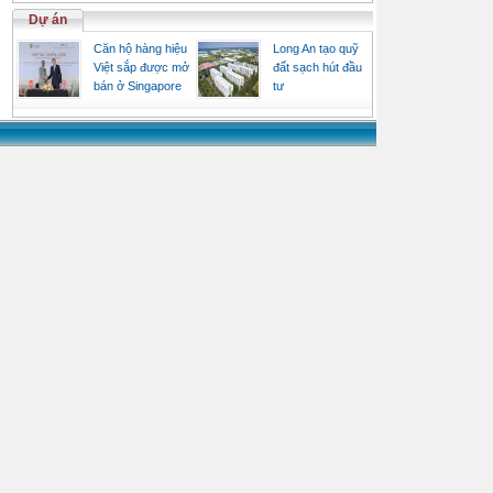
Dự án
Căn hộ hàng hiệu
Long An tạo quỹ
Việt sắp được mở
đất sạch hút đầu
bán ở Singapore
tư