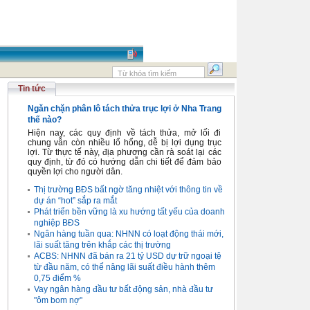
Tin tức
Ngăn chặn phân lô tách thửa trục lợi ở Nha Trang
thế nào?
Hiện nay, các quy định về tách thửa, mở lối đi
chung vẫn còn nhiều lổ hổng, dễ bị lợi dụng trục
lợi. Từ thực tế này, địa phương cần rà soát lại các
quy định, từ đó có hướng dẫn chi tiết để đảm bảo
quyền lợi cho người dân.
Thị trường BĐS bất ngờ tăng nhiệt với thông tin về
dự án “hot” sắp ra mắt
Phát triển bền vững là xu hướng tất yếu của doanh
nghiệp BĐS
Ngân hàng tuần qua: NHNN có loạt động thái mới,
lãi suất tăng trên khắp các thị trường
ACBS: NHNN đã bán ra 21 tỷ USD dự trữ ngoại tệ
từ đầu năm, có thể nâng lãi suất điều hành thêm
0,75 điểm %
Vay ngân hàng đầu tư bất động sản, nhà đầu tư
"ôm bom nợ"