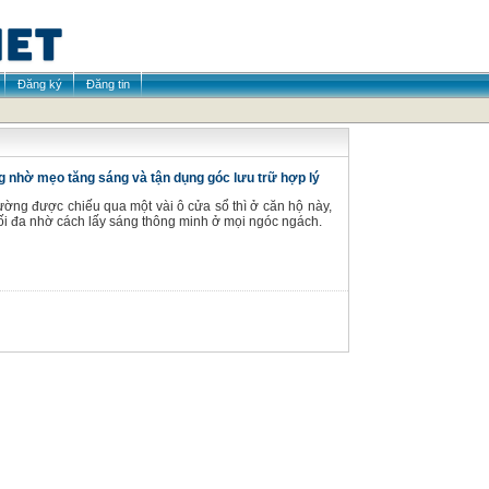
Đăng ký
Đăng tin
 nhờ mẹo tăng sáng và tận dụng góc lưu trữ hợp lý
ờng được chiếu qua một vài ô cửa sổ thì ở căn hộ này,
i đa nhờ cách lấy sáng thông minh ở mọi ngóc ngách.