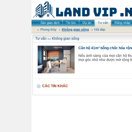
Sàn giao dịch
Tin tức
Dự án
Tư vấn
Đăng nhập
Phong thủy
Không gian sống
Hỏi đáp
>>
Tư vấn
Không gian sống
Căn hộ 41m² bỗng chốc hóa rộng
Nếu ánh sáng của mọi căn hộ thư
mọi góc nhỏ như được mở rộng tố
CÁC TIN KHÁC