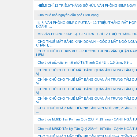
HIẾM! CHỈ 12 TRIỆU/THÁNG SỞ HỮU VĂN PHÒNG 95M² NGAY .
Cho thuê nhà nguyên căn phố Dịch Vọng.
🇰🇷 VĂN PHÒNG 95M² CIPUTRA – 12 TRIỆU/THÁNG RẤT HỢP
DOANH ...
MB VĂN PHÒNG 95M² TẠI CIPUTRA – CHỈ 12 TRIỆU/THÁNG ĐỦ 
CHO THUÊ MẶT BẰNG KINH DOANH – GÓC 2 MẶT NGÕ NGU
CHÁNH, ...
CHO THUÊ KIOT K05 VL1 – PHƯỜNG TRUNG VĂN, QUẬN NAM
LIÊM, ...
Cho thuê gấp giá rẻ mặt phố Tả Thanh Oai 42m, 1.5 tầng, 6.9 ...
CHÍNH CHỦ CHO THUÊ MẶT BẰNG QUÁN ĂN TRUNG TÂM QU
Vị ...
CHÍNH CHỦ CHO THUÊ MẶT BẰNG QUÁN ĂN TRUNG TÂM QU
Vị ...
CHÍNH CHỦ CHO THUÊ MẶT BẰNG QUÁN ĂN TRUNG TÂM QU
Vị ...
CHÍNH CHỦ CHO THUÊ MẶT BẰNG QUÁN ĂN TRUNG TÂM QU
Vị ...
CHO THUÊ NHÀ 2 MẶT TIỀN NB TÂN SƠN NHÌ 63m², 2TẦNG -
...
Cho thuê MBKD Tân Kỳ Tân Quý 238m², 19Triệu - CẠNH NGÃ TƯ, 
Cho thuê MBKD Tân Kỳ Tân Quý 238m², 19Triệu - CẠNH NGÃ TƯ, 
CHO THUÊ NHÀ 2 MẶT TIỀN NB TÂN SƠN NHÌ 63m², 2TẦNG -