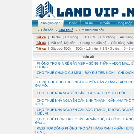
Sàn giao dịch
Tin tức
Dự án
Tư vấn
Đăng nhập
Cần bán
Cho thuê
Tìm theo nhu cầu
Tất cả
|
Hà Nội
|
Đà Nẵng
|
TP HCM
|
Hải Phòng
|
An Giang
Tất cả
|
Mặt phố, Mặt tiền
|
Chung cư ,căn hộ
|
Cửa hàng, Văn
Tất cả
|
Giá dưới 500k
|
500k - 1,5 triệu
|
1,5 - 3 triệu
|
3 - 6 t
Tiêu đề
PHÒNG TRỌ GIÁ RẺ GẦN VSIP – SÓNG THẦN – AEON MALL B
DƯƠNG
CHO THUÊ CHUNG CƯ MINI – ĐẦY ĐỦ TIỆN NGHI – CHỈ XÁCH 
...
CHÍNH CHỦ CHO THUÊ NHÀ NGUYÊN CĂN 2 TẦNG TẠI PHƯ
ĐẠI MỖ, ...
CHO THUÊ NHÀ NGUYÊN CĂN – GLOBAL CITY, THỦ ĐỨC
CHO THUÊ NHÀ NGUYÊN CĂN BÌNH THẠNH , GẦN NHÀ THỜ T
NGHÈ
CHO THUÊ NHÀ NGUYÊN CĂN SÓC TRĂNG , ĐƯỜNG NGUYỄ
HUỆ , VỊ ...
CHO THUÊ PHÒNG KHÉP KÍN TẠI VĂN KHÊ, HÀ ĐÔNG, HÀ NỘI
ĐẦU ...
PASS HỢP ĐỒNG PHÒNG TRỌ SÁT HÀNG XANH – GẦN HUTE
GTVT, ...