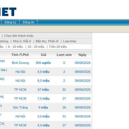
Đăng ký
Đăng tin
|
Chọn tỉnh thành khác
 phòng
|
Nhà ở, Đất ở
|
Biệt thự, Phân lô
|
Loại khác
riệu
|
6 - 10 triệu
|
10 - 20 triệu
|
Trên 20 triệu
Tỉnh /T.Phố
Giá
Lượt xem
Ngày
ÌNH
Bình Dương
800
nghìn
0
08/08/2026
VALI
Hà Nội
4,5
triệu
2
08/08/2026
ỜNG
Hà Nội
9,5
triệu
2
08/08/2026
TP HCM
67
triệu
31
08/08/2026
HỊ
TP HCM
7,5
triệu
27
08/08/2026
N
Sóc Trăng
6
triệu
26
08/08/2026
 -
Hà Nội
3,5
triệu
31
08/08/2026
CH,
TP HCM
4,4
triệu
27
08/08/2026