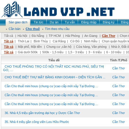
Sàn giao dịch
Tin tức
Dự án
Tư vấn
Đăng nhập
Đăng ký
Đăng 
Cần bán
Cho thuê
Tìm theo nhu cầu
Tất cả
|
Hà Nội
|
Đà Nẵng
|
TP HCM
|
Hải Phòng
|
An Giang
|
Cần Thơ
|
Chọn t
Tất cả
|
Thới Lai
|
Bình Thủy
|
Cái Răng
|
Cờ Đỏ
|
Ninh Kiều
|
Chọn quận huyện 
Tất cả
|
Mặt phố, Mặt tiền
|
Chung cư ,căn hộ
|
Cửa hàng, Văn phòng
|
Nhà ở, Đất 
Tất cả
|
Giá dưới 500k
|
500k - 1,5 triệu
|
1,5 - 3 triệu
|
3 - 6 triệu
|
6 - 10 triệu
|
10
Tiêu đề
Tỉnh /T.Phố
CHO THUÊ PHÒNG TRỌ CÓ NỘI THẤT KDC HƯNG PHÚ, SIÊU THỊ
Cần Thơ
GO, ...
CHO THUÊ BIỆT THỰ MẶT BẰNG KINH DOANH – DIỆN TÍCH GẦN ...
Cần Thơ
Cần Cho thuê mini hous (chung cư )cao cấp mới xây Tại Đường ...
Cần Thơ
Cần Cho thuê mini hous (chung cư )cao cấp mới xây Tại Đường ...
Cần Thơ
Cần Cho thuê mini hous (chung cư )cao cấp mới xây Tại Đường ...
Cần Thơ
36. Nhà 4,5 triệu gần trường đại học y Dược Cần Thơ
Cần Thơ
35. Nhà 4 triêụ gần công viên Lưu Hữu Phước
Cần Thơ