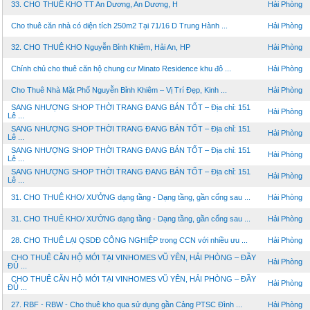
33. CHO THUÊ KHO TT An Dương, An Dương, H
Hải Phòng
Cho thuê căn nhà có diện tích 250m2 Tại 71/16 D Trung Hành ...
Hải Phòng
32. CHO THUÊ KHO Nguyễn Bỉnh Khiêm, Hải An, HP
Hải Phòng
Chính chủ cho thuê căn hộ chung cư Minato Residence khu đô ...
Hải Phòng
Cho Thuê Nhà Mặt Phố Nguyễn Bỉnh Khiêm – Vị Trí Đẹp, Kinh ...
Hải Phòng
SANG NHƯỢNG SHOP THỜI TRANG ĐANG BÁN TỐT – Địa chỉ: 151
Hải Phòng
Lê ...
SANG NHƯỢNG SHOP THỜI TRANG ĐANG BÁN TỐT – Địa chỉ: 151
Hải Phòng
Lê ...
SANG NHƯỢNG SHOP THỜI TRANG ĐANG BÁN TỐT – Địa chỉ: 151
Hải Phòng
Lê ...
SANG NHƯỢNG SHOP THỜI TRANG ĐANG BÁN TỐT – Địa chỉ: 151
Hải Phòng
Lê ...
31. CHO THUÊ KHO/ XƯỞNG dạng tầng - Dạng tầng, gần cổng sau ...
Hải Phòng
31. CHO THUÊ KHO/ XƯỞNG dạng tầng - Dạng tầng, gần cổng sau ...
Hải Phòng
28. CHO THUÊ LẠI QSDĐ CÔNG NGHIỆP trong CCN với nhiều ưu ...
Hải Phòng
CHO THUÊ CĂN HỘ MỚI TẠI VINHOMES VŨ YÊN, HẢI PHÒNG – ĐẦY
Hải Phòng
ĐỦ ...
CHO THUÊ CĂN HỘ MỚI TẠI VINHOMES VŨ YÊN, HẢI PHÒNG – ĐẦY
Hải Phòng
ĐỦ ...
27. RBF - RBW - Cho thuê kho qua sử dụng gần Cảng PTSC Đình ...
Hải Phòng