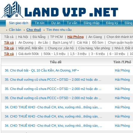
Sàn giao dịch
Tin tức
Dự án
Tư vấn
Đăng nhập
Đăng ký
Đăng 
Cần bán
Cho thuê
Tìm theo nhu cầu
Tất cả
|
Hà Nội
|
Đà Nẵng
|
TP HCM
|
Hải Phòng
|
An Giang
|
Chọn tỉnh thành k
Tất cả
|
An Dương
|
An Lão
|
Bạch Long Vĩ
|
Cát Hải
|
Đồ Sơn
|
Chọn quận huyệ
Tất cả
|
Mặt phố, Mặt tiền
|
Chung cư ,căn hộ
|
Cửa hàng, Văn phòng
|
Nhà ở, Đất 
Tất cả
|
Giá dưới 500k
|
500k - 1,5 triệu
|
1,5 - 3 triệu
|
3 - 6 triệu
|
6 - 10 triệu
|
10
Tiêu đề
Tỉnh /T.Phố
36. Cho thuê bãi - QL 10 Cầu Kiền, An Dương, HP •
Hải Phòng
35. Cho thuê xưởng cũ chưa PCCC • DTSD ~ 2.000 m2 hoặc đo ...
Hải Phòng
35. Cho thuê xưởng cũ chưa PCCC • DTSD ~ 2.000 m2 hoặc đo ...
Hải Phòng
35. Cho thuê xưởng cũ chưa PCCC • DTSD ~ 2.000 m2 hoặc đo ...
Hải Phòng
34. CHO THUÊ KHO -Cho thuê CH, kho, xưởng nhỏ...thông sàn, ...
Hải Phòng
34. CHO THUÊ KHO -Cho thuê CH, kho, xưởng nhỏ...thông sàn, ...
Hải Phòng
34. CHO THUÊ KHO -Cho thuê CH, kho, xưởng nhỏ...thông sàn, ...
Hải Phòng