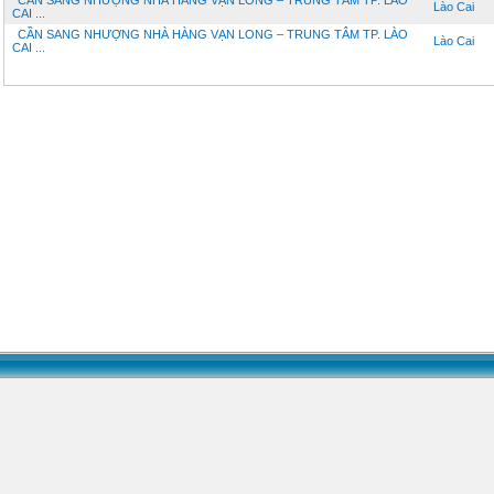
CẦN SANG NHƯỢNG NHÀ HÀNG VẠN LONG – TRUNG TÂM TP. LÀO
Lào Cai
CAI ...
CẦN SANG NHƯỢNG NHÀ HÀNG VẠN LONG – TRUNG TÂM TP. LÀO
Lào Cai
CAI ...