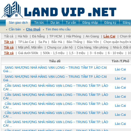
Sàn giao dịch
Tin tức
Dự án
Tư vấn
Đăng nhập
Đăng ký
Đăng 
Cần bán
Cho thuê
Tìm theo nhu cầu
Tất cả
|
Hà Nội
|
Đà Nẵng
|
TP HCM
|
Hải Phòng
|
An Giang
|
Lào Cai
|
Chọn tỉ
Tất cả
|
TP.Lào Cai
|
Sa Pa
|
Bắc Hà
|
Bảo Thắng
|
Bảo Yên
|
Chọn quận huyện 
Tất cả
|
Mặt phố, Mặt tiền
|
Chung cư ,căn hộ
|
Cửa hàng, Văn phòng
|
Nhà ở, Đất 
Tất cả
|
Giá dưới 500k
|
500k - 1,5 triệu
|
1,5 - 3 triệu
|
3 - 6 triệu
|
6 - 10 triệu
|
10
Tiêu đề
Tỉnh /T.Phố
SANG NHƯỢNG NHÀ HÀNG VẠN LONG – TRUNG TÂM TP. LÀO CAI
Lào Cai
Giá ...
SANG NHƯỢNG NHÀ HÀNG VẠN LONG – TRUNG TÂM TP. LÀO CAI
Lào Cai
Giá ...
CẦN SANG NHƯỢNG NHÀ HÀNG VẠN LONG – TRUNG TÂM TP. LÀO
Lào Cai
CAI ...
CẦN SANG NHƯỢNG NHÀ HÀNG VẠN LONG – TRUNG TÂM TP. LÀO
Lào Cai
CAI ...
CẦN SANG NHƯỢNG NHÀ HÀNG VẠN LONG – TRUNG TÂM TP. LÀO
Lào Cai
CAI ...
CẦN SANG NHƯỢNG NHÀ HÀNG VẠN LONG – TRUNG TÂM TP. LÀO
Lào Cai
CAI ...
CẦN SANG NHƯỢNG NHÀ HÀNG VẠN LONG – TRUNG TÂM TP. LÀO
Lào Cai
CAI ...