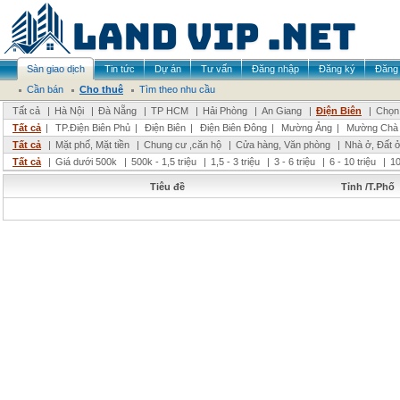
Sàn giao dịch
Tin tức
Dự án
Tư vấn
Đăng nhập
Đăng ký
Đăng 
Cần bán
Cho thuê
Tìm theo nhu cầu
Tất cả
|
Hà Nội
|
Đà Nẵng
|
TP HCM
|
Hải Phòng
|
An Giang
|
Điện Biên
|
Chọn 
Tất cả
|
TP.Điện Biên Phủ
|
Điện Biên
|
Điện Biên Đông
|
Mường Ảng
|
Mường Chà
Tất cả
|
Mặt phố, Mặt tiền
|
Chung cư ,căn hộ
|
Cửa hàng, Văn phòng
|
Nhà ở, Đất 
Tất cả
|
Giá dưới 500k
|
500k - 1,5 triệu
|
1,5 - 3 triệu
|
3 - 6 triệu
|
6 - 10 triệu
|
10
Tiêu đề
Tỉnh /T.Phố