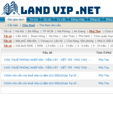
Sàn giao dịch
Tin tức
Dự án
Tư vấn
Đăng nhập
Đăng ký
Đăng 
Cần bán
Cho thuê
Tìm theo nhu cầu
Tất cả
|
Hà Nội
|
Đà Nẵng
|
TP HCM
|
Hải Phòng
|
An Giang
|
Phú Thọ
|
Chọn t
Tất cả
|
Cẩm Khê
|
Đoan Hùng
|
Hạ Hòa
|
Lâm Thao
|
Phù Ninh
|
Chọn quận huy
Tất cả
|
Mặt phố, Mặt tiền
|
Chung cư ,căn hộ
|
Cửa hàng, Văn phòng
|
Nhà ở, Đất 
Tất cả
|
Giá dưới 500k
|
500k - 1,5 triệu
|
1,5 - 3 triệu
|
3 - 6 triệu
|
6 - 10 triệu
|
10
Tiêu đề
Tỉnh /T.Phố
CHO THUÊ PHÒNG KHÉP KÍN –TIÊN CÁT - VIỆT TRÌ - PHÚ THỌ - ...
Phú Thọ
CHO THUÊ PHÒNG KHÉP KÍN –TIÊN CÁT - VIỆT TRÌ - PHÚ THỌ - ...
Phú Thọ
Chính chủ cần cho thuê nhà có diện tích 200m2/sàn Tại số ...
Phú Thọ
Chính chủ cần cho thuê nhà có diện tích 200m2/sàn Tại số ...
Phú Thọ