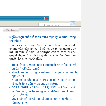
Tin tức
Ngăn chặn phân lô tách thửa trục lợi ở Nha Trang
thế nào?
Hiện nay, các quy định về tách thửa, mở lối đi
chung vẫn còn nhiều lổ hổng, dễ bị lợi dụng trục
lợi. Từ thực tế này, địa phương cần rà soát lại các
quy định, từ đó có hướng dẫn chi tiết để đảm bảo
quyền lợi cho người dân.
Thị trường BĐS bất ngờ tăng nhiệt với thông tin về
dự án “hot” sắp ra mắt
Phát triển bền vững là xu hướng tất yếu của doanh
nghiệp BĐS
Ngân hàng tuần qua: NHNN có loạt động thái mới,
lãi suất tăng trên khắp các thị trường
ACBS: NHNN đã bán ra 21 tỷ USD dự trữ ngoại tệ
từ đầu năm, có thể nâng lãi suất điều hành thêm
0,75 điểm %
Vay ngân hàng đầu tư bất động sản, nhà đầu tư
"ôm bom nợ"