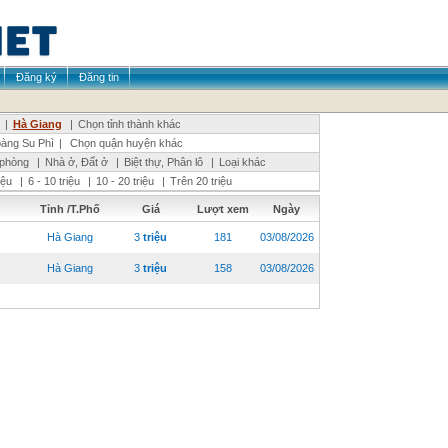
Đăng ký
Đăng tin
|
Hà Giang
|
Chọn tỉnh thành khác
àng Su Phì
|
Chọn quận huyện khác
 phòng
|
Nhà ở, Đất ở
|
Biệt thự, Phân lô
|
Loại khác
riệu
|
6 - 10 triệu
|
10 - 20 triệu
|
Trên 20 triệu
Tỉnh /T.Phố
Giá
Lượt xem
Ngày
Hà Giang
3
triệu
181
03/08/2026
Hà Giang
3
triệu
158
03/08/2026