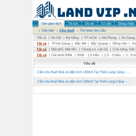
Sàn giao dịch
Tin tức
Dự án
Tư vấn
Đăng nhập
Cần bán
Cho thuê
Tìm theo nhu cầu
Tất cả
|
Hà Nội
|
Đà Nẵng
|
TP HCM
|
Hải Phòng
|
An Giang
Tất cả
|
TP.Hà Giang
|
Bắc Mê
|
Bắc Quang
|
Đồng Văn
|
Ho
Tất cả
|
Mặt phố, Mặt tiền
|
Chung cư ,căn hộ
|
Cửa hàng, Văn
Tất cả
|
Giá dưới 500k
|
500k - 1,5 triệu
|
1,5 - 3 triệu
|
3 - 6 t
Tiêu đề
Cần cho thuê Nhà có diện tích 130m2 Tại Thôn Lùng Càng – ...
Cần cho thuê Nhà có diện tích 130m2 Tại Thôn Lùng Càng – ...