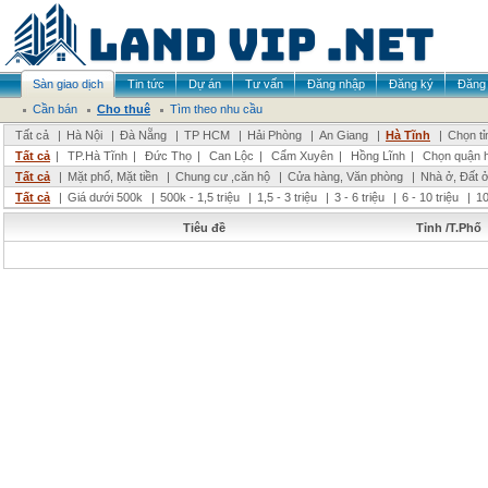
Sàn giao dịch
Tin tức
Dự án
Tư vấn
Đăng nhập
Đăng ký
Đăng 
Cần bán
Cho thuê
Tìm theo nhu cầu
Tất cả
|
Hà Nội
|
Đà Nẵng
|
TP HCM
|
Hải Phòng
|
An Giang
|
Hà Tĩnh
|
Chọn tỉ
Tất cả
|
TP.Hà Tĩnh
|
Đức Thọ
|
Can Lộc
|
Cẩm Xuyên
|
Hồng Lĩnh
|
Chọn quận 
Tất cả
|
Mặt phố, Mặt tiền
|
Chung cư ,căn hộ
|
Cửa hàng, Văn phòng
|
Nhà ở, Đất 
Tất cả
|
Giá dưới 500k
|
500k - 1,5 triệu
|
1,5 - 3 triệu
|
3 - 6 triệu
|
6 - 10 triệu
|
10
Tiêu đề
Tỉnh /T.Phố