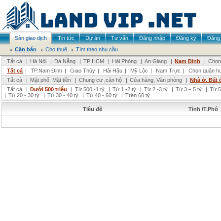
Sàn giao dịch
Tin tức
Dự án
Tư vấn
Đăng nhập
Đăng ký
Đăng 
Cần bán
Cho thuê
Tìm theo nhu cầu
Tất cả
|
Hà Nội
|
Đà Nẵng
|
TP HCM
|
Hải Phòng
|
An Giang
|
Nam Định
|
Chọn 
Tất cả
|
TP.Nam Định
|
Giao Thủy
|
Hải Hậu
|
Mỹ Lộc
|
Nam Trực
|
Chọn quận h
Tất cả
|
Mặt phố, Mặt tiền
|
Chung cư ,căn hộ
|
Cửa hàng, Văn phòng
|
Nhà ở, Đất 
Tất cả
|
Dưới 500 triệu
|
Từ 500 -1 tỷ
|
Từ 1 -2 tỷ
|
Từ 2 -3 tỷ
|
Từ 3 – 5 tỷ
|
Từ 5
|
Từ 20 - 30 tỷ
|
Từ 30 - 40 tỷ
|
Từ 40 - 60 tỷ
|
Trên 60 tỷ
Tiêu đề
Tỉnh /T.Phố