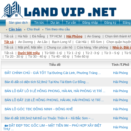
Sàn giao dịch
Tin tức
Dự án
Tư vấn
Đăng nhập
Đăng ký
Đăng 
Cần bán
Cho thuê
Tìm theo nhu cầu
Tất cả
|
Hà Nội
|
Đà Nẵng
|
TP HCM
|
Hải Phòng
|
An Giang
|
Chọn tỉnh thành k
Tất cả
|
An Dương
|
An Lão
|
Bạch Long Vĩ
|
Cát Hải
|
Đồ Sơn
|
Chọn quận huyệ
Tất cả
|
Mặt phố, Mặt tiền
|
Chung cư ,căn hộ
|
Cửa hàng, Văn phòng
|
Nhà ở, Đất 
Tất cả
|
Dưới 500 triệu
|
Từ 500 -1 tỷ
|
Từ 1 -2 tỷ
|
Từ 2 -3 tỷ
|
Từ 3 – 5 tỷ
|
Từ 5
|
Từ 20 - 30 tỷ
|
Từ 30 - 40 tỷ
|
Từ 40 - 60 tỷ
|
Trên 60 tỷ
Tiêu đề
Tỉnh /T.Phố
ĐẤT CHÍNH CHỦ - GIÁ TỐT Tại Đường Cát Linh, Phường Tràng ...
Hải Phòng
Bán lô đất có diện tích 52,8m2 Tại Khu Tái Định Cư Đồng ...
Hải Phòng
BÁN LÔ ĐẤT LÔ 9 LÊ HỒNG PHONG, HẢI AN, HẢI PHÒNG VỊ TRÍ ...
Hải Phòng
BÁN LÔ ĐẤT 21B LÊ HỒNG PHONG, HẢI AN, HẢI PHÒNG VỊ TRÍ ...
Hải Phòng
BÁN LÔ GÓC TĐC ĐỒNG NINH – ĐÔNG KHÊ
Hải Phòng
Bán lô đất 100,5m2 full thổ cư Thuộc Thôn 4 – Xã Bắc Sơn – ...
Hải Phòng
🏡 ĐẤT ĐẸP TĐC GỐC LIM – MẶT TIỀN 9M – PHÙ HỢP XÂY BIỆT
Hải Phòng
THỰ ...