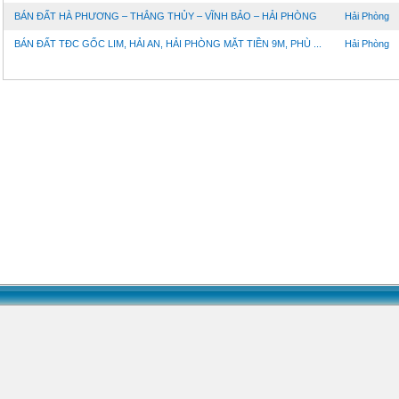
BÁN ĐẤT HÀ PHƯƠNG – THẮNG THỦY – VĨNH BẢO – HẢI PHÒNG
Hải Phòng
BÁN ĐẤT TĐC GỐC LIM, HẢI AN, HẢI PHÒNG MẶT TIỀN 9M, PHÙ ...
Hải Phòng