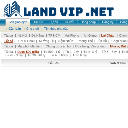
Sàn giao dịch
Tin tức
Dự án
Tư vấn
Đăng nhập
Đăng ký
Đăng 
Cần bán
Cho thuê
Tìm theo nhu cầu
Tất cả
|
Hà Nội
|
Đà Nẵng
|
TP HCM
|
Hải Phòng
|
An Giang
|
Lai Châu
|
Chọn t
Tất cả
|
TP.Lai Châu
|
Mường Tè
|
Nậm Nhùn
|
Phong Thổ
|
Sìn Hồ
|
Chọn quận 
Tất cả
|
Mặt phố, Mặt tiền
|
Chung cư ,căn hộ
|
Cửa hàng, Văn phòng
|
Nhà ở, Đất 
Tất cả
|
Dưới 500 triệu
|
Từ 500 -1 tỷ
|
Từ 1 -2 tỷ
|
Từ 2 -3 tỷ
|
Từ 3 – 5 tỷ
|
Từ 5
|
Từ 20 - 30 tỷ
|
Từ 30 - 40 tỷ
|
Từ 40 - 60 tỷ
|
Trên 60 tỷ
Tiêu đề
Tỉnh /T.Phố