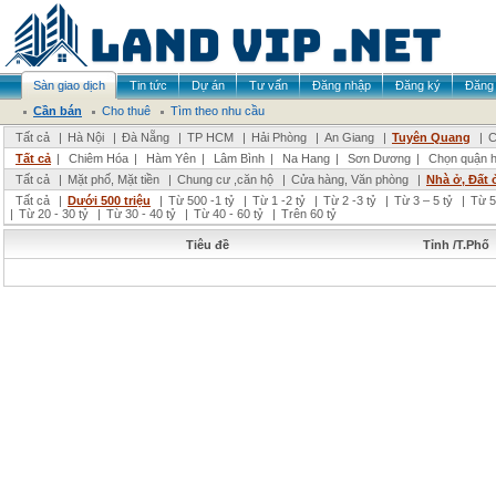
Sàn giao dịch
Tin tức
Dự án
Tư vấn
Đăng nhập
Đăng ký
Đăng 
Cần bán
Cho thuê
Tìm theo nhu cầu
Tất cả
|
Hà Nội
|
Đà Nẵng
|
TP HCM
|
Hải Phòng
|
An Giang
|
Tuyên Quang
|
C
Tất cả
|
Chiêm Hóa
|
Hàm Yên
|
Lâm Bình
|
Na Hang
|
Sơn Dương
|
Chọn quận 
Tất cả
|
Mặt phố, Mặt tiền
|
Chung cư ,căn hộ
|
Cửa hàng, Văn phòng
|
Nhà ở, Đất 
Tất cả
|
Dưới 500 triệu
|
Từ 500 -1 tỷ
|
Từ 1 -2 tỷ
|
Từ 2 -3 tỷ
|
Từ 3 – 5 tỷ
|
Từ 5
|
Từ 20 - 30 tỷ
|
Từ 30 - 40 tỷ
|
Từ 40 - 60 tỷ
|
Trên 60 tỷ
Tiêu đề
Tỉnh /T.Phố