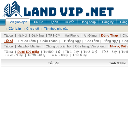
Sàn giao dịch
Tin tức
Dự án
Tư vấn
Đăng nhập
Đăng ký
Đăng 
Cần bán
Cho thuê
Tìm theo nhu cầu
Tất cả
|
Hà Nội
|
Đà Nẵng
|
TP HCM
|
Hải Phòng
|
An Giang
|
Đồng Tháp
|
Chọ
Tất cả
|
TP.Cao Lãnh
|
Châu Thành
|
TP.Hồng Ngự
|
Cao Lãnh
|
Hồng Ngự
|
Chọ
Tất cả
|
Mặt phố, Mặt tiền
|
Chung cư ,căn hộ
|
Cửa hàng, Văn phòng
|
Nhà ở, Đất 
Tất cả
|
Dưới 500 triệu
|
Từ 500 -1 tỷ
|
Từ 1 -2 tỷ
|
Từ 2 -3 tỷ
|
Từ 3 – 5 tỷ
|
Từ 5
|
Từ 20 - 30 tỷ
|
Từ 30 - 40 tỷ
|
Từ 40 - 60 tỷ
|
Trên 60 tỷ
Tiêu đề
Tỉnh /T.Phố