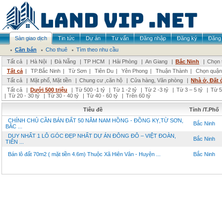
Sàn giao dịch
Tin tức
Dự án
Tư vấn
Đăng nhập
Đăng ký
Đăng 
Cần bán
Cho thuê
Tìm theo nhu cầu
Tất cả
|
Hà Nội
|
Đà Nẵng
|
TP HCM
|
Hải Phòng
|
An Giang
|
Bắc Ninh
|
Chọn 
Tất cả
|
TP.Bắc Ninh
|
Từ Sơn
|
Tiên Du
|
Yên Phong
|
Thuận Thành
|
Chọn quận
Tất cả
|
Mặt phố, Mặt tiền
|
Chung cư ,căn hộ
|
Cửa hàng, Văn phòng
|
Nhà ở, Đất 
Tất cả
|
Dưới 500 triệu
|
Từ 500 -1 tỷ
|
Từ 1 -2 tỷ
|
Từ 2 -3 tỷ
|
Từ 3 – 5 tỷ
|
Từ 5
|
Từ 20 - 30 tỷ
|
Từ 30 - 40 tỷ
|
Từ 40 - 60 tỷ
|
Trên 60 tỷ
Tiêu đề
Tỉnh /T.Phố
CHÍNH CHỦ CẦN BÁN ĐẤT 50 NĂM NAM HỒNG - ĐỒNG KỴ,TỪ SƠN,
Bắc Ninh
BẮC ...
DUY NHẤT 1 LÔ GÓC ĐẸP NHẤT DỰ ÁN ĐÔNG ĐÔ – VIỆT ĐOÀN,
Bắc Ninh
TIÊN ...
Bán lô đất 70m2 ( mặt tiền 4.6m) Thuộc Xã Hiên Vân - Huyện ...
Bắc Ninh