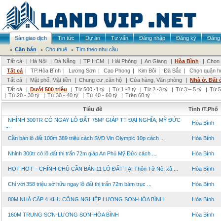
Sàn giao dịch
Tin tức
Dự án
Tư vấn
Đăng nhập
Đăng ký
Đăng 
Cần bán
Cho thuê
Tìm theo nhu cầu
Tất cả
|
Hà Nội
|
Đà Nẵng
|
TP HCM
|
Hải Phòng
|
An Giang
|
Hòa Bình
|
Chọn 
Tất cả
|
TP.Hòa Bình
|
Lương Sơn
|
Cao Phong
|
Kim Bôi
|
Đà Bắc
|
Chọn quận h
Tất cả
|
Mặt phố, Mặt tiền
|
Chung cư ,căn hộ
|
Cửa hàng, Văn phòng
|
Nhà ở, Đất 
Tất cả
|
Dưới 500 triệu
|
Từ 500 -1 tỷ
|
Từ 1 -2 tỷ
|
Từ 2 -3 tỷ
|
Từ 3 – 5 tỷ
|
Từ 5
|
Từ 20 - 30 tỷ
|
Từ 30 - 40 tỷ
|
Từ 40 - 60 tỷ
|
Trên 60 tỷ
Tiêu đề
Tỉnh /T.Phố
NHỈNH 300TR CÓ NGAY LÔ ĐẤT 75M² GIÁP TT ĐẠI NGHĨA, MỸ ĐỨC
Hòa Bình
...
Cần bán lô đất 100m 389 triệu cách SVĐ Vin Olympic 10p cách ...
Hòa Bình
Nhỉnh 300tr có lô đất thị trấn 72m giáp An Phú Mỹ Đức cách ...
Hòa Bình
HOT HOT – CHÍNH CHỦ CẦN BÁN 11 LÔ ĐẤT TẠI Thôn Tử Nê, xã ...
Hòa Bình
Chỉ với 358 triệu sở hữu ngay lô đất thị trấn 72m bám trục ...
Hòa Bình
80M NHÀ CẤP 4 KHU CÔNG NGHIỆP LƯƠNG SƠN-HÒA BÌNH
Hòa Bình
160M TRUNG SƠN-LƯƠNG SƠN-HÒA BÌNH
Hòa Bình