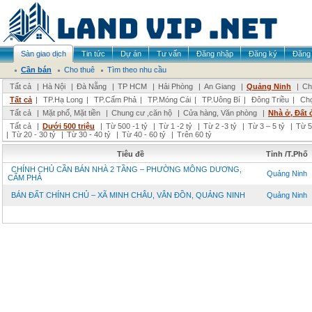
Sàn giao dịch
Tin tức
Dự án
Tư vấn
Đăng nhập
Đăng ký
Đăng 
Cần bán
Cho thuê
Tìm theo nhu cầu
Tất cả
|
Hà Nội
|
Đà Nẵng
|
TP HCM
|
Hải Phòng
|
An Giang
|
Quảng Ninh
|
Ch
Tất cả
|
TP.Hạ Long
|
TP.Cẩm Phả
|
TP.Móng Cái
|
TP.Uông Bí
|
Đông Triều
|
Chọ
Tất cả
|
Mặt phố, Mặt tiền
|
Chung cư ,căn hộ
|
Cửa hàng, Văn phòng
|
Nhà ở, Đất 
Tất cả
|
Dưới 500 triệu
|
Từ 500 -1 tỷ
|
Từ 1 -2 tỷ
|
Từ 2 -3 tỷ
|
Từ 3 – 5 tỷ
|
Từ 5
|
Từ 20 - 30 tỷ
|
Từ 30 - 40 tỷ
|
Từ 40 - 60 tỷ
|
Trên 60 tỷ
Tiêu đề
Tỉnh /T.Phố
CHÍNH CHỦ CẦN BÁN NHÀ 2 TẦNG – PHƯỜNG MÔNG DƯƠNG,
Quảng Ninh
CẨM PHẢ
BÁN ĐẤT CHÍNH CHỦ – XÃ MINH CHÂU, VÂN ĐỒN, QUẢNG NINH
Quảng Ninh