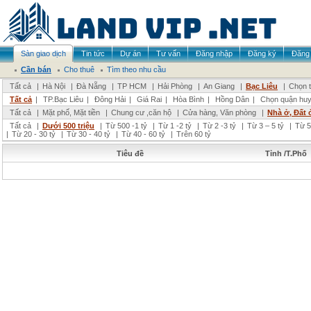
Sàn giao dịch
Tin tức
Dự án
Tư vấn
Đăng nhập
Đăng ký
Đăng 
Cần bán
Cho thuê
Tìm theo nhu cầu
Tất cả
|
Hà Nội
|
Đà Nẵng
|
TP HCM
|
Hải Phòng
|
An Giang
|
Bạc Liêu
|
Chọn t
Tất cả
|
TP.Bạc Liêu
|
Đông Hải
|
Giá Rai
|
Hòa Bình
|
Hồng Dân
|
Chọn quận hu
Tất cả
|
Mặt phố, Mặt tiền
|
Chung cư ,căn hộ
|
Cửa hàng, Văn phòng
|
Nhà ở, Đất 
Tất cả
|
Dưới 500 triệu
|
Từ 500 -1 tỷ
|
Từ 1 -2 tỷ
|
Từ 2 -3 tỷ
|
Từ 3 – 5 tỷ
|
Từ 5
|
Từ 20 - 30 tỷ
|
Từ 30 - 40 tỷ
|
Từ 40 - 60 tỷ
|
Trên 60 tỷ
Tiêu đề
Tỉnh /T.Phố