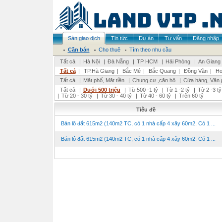
Sàn giao dịch
Tin tức
Dự án
Tư vấn
Đăng nhập
Cần bán
Cho thuê
Tìm theo nhu cầu
Tất cả
|
Hà Nội
|
Đà Nẵng
|
TP HCM
|
Hải Phòng
|
An Giang
Tất cả
|
TP.Hà Giang
|
Bắc Mê
|
Bắc Quang
|
Đồng Văn
|
Ho
Tất cả
|
Mặt phố, Mặt tiền
|
Chung cư ,căn hộ
|
Cửa hàng, Văn 
Tất cả
|
Dưới 500 triệu
|
Từ 500 -1 tỷ
|
Từ 1 -2 tỷ
|
Từ 2 -3 tỷ
|
Từ 20 - 30 tỷ
|
Từ 30 - 40 tỷ
|
Từ 40 - 60 tỷ
|
Trên 60 tỷ
Tiêu đề
Bán lô đất 615m2 (140m2 TC, có 1 nhà cấp 4 xây 60m2, Có 1 ...
Bán lô đất 615m2 (140m2 TC, có 1 nhà cấp 4 xây 60m2, Có 1 ...