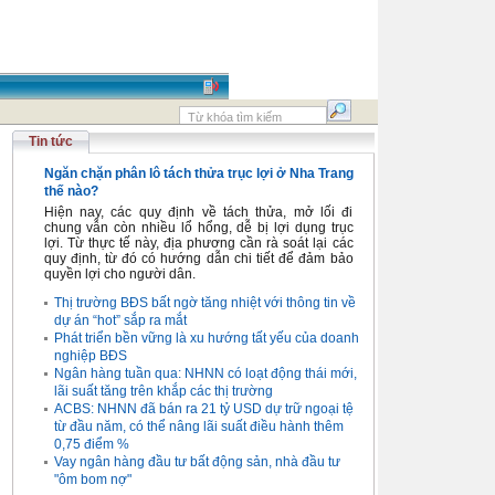
Tin tức
Ngăn chặn phân lô tách thửa trục lợi ở Nha Trang
thế nào?
Hiện nay, các quy định về tách thửa, mở lối đi
chung vẫn còn nhiều lổ hổng, dễ bị lợi dụng trục
lợi. Từ thực tế này, địa phương cần rà soát lại các
quy định, từ đó có hướng dẫn chi tiết để đảm bảo
quyền lợi cho người dân.
Thị trường BĐS bất ngờ tăng nhiệt với thông tin về
dự án “hot” sắp ra mắt
Phát triển bền vững là xu hướng tất yếu của doanh
nghiệp BĐS
Ngân hàng tuần qua: NHNN có loạt động thái mới,
lãi suất tăng trên khắp các thị trường
ACBS: NHNN đã bán ra 21 tỷ USD dự trữ ngoại tệ
từ đầu năm, có thể nâng lãi suất điều hành thêm
0,75 điểm %
Vay ngân hàng đầu tư bất động sản, nhà đầu tư
"ôm bom nợ"