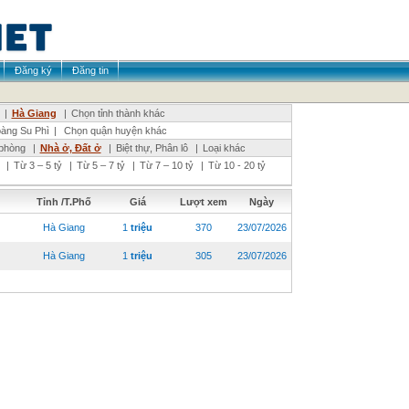
Đăng ký
Đăng tin
|
Hà Giang
|
Chọn tỉnh thành khác
àng Su Phì
|
Chọn quận huyện khác
phòng
|
Nhà ở, Đất ở
|
Biệt thự, Phân lô
|
Loại khác
|
Từ 3 – 5 tỷ
|
Từ 5 – 7 tỷ
|
Từ 7 – 10 tỷ
|
Từ 10 - 20 tỷ
Tỉnh /T.Phố
Giá
Lượt xem
Ngày
Hà Giang
1
triệu
370
23/07/2026
Hà Giang
1
triệu
305
23/07/2026