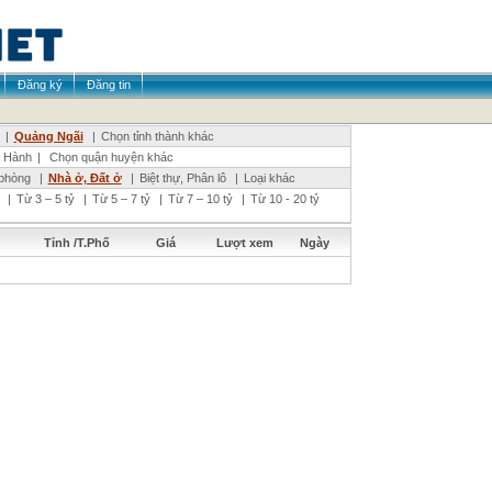
Đăng ký
Đăng tin
|
Quảng Ngãi
|
Chọn tỉnh thành khác
 Hành
|
Chọn quận huyện khác
phòng
|
Nhà ở, Đất ở
|
Biệt thự, Phân lô
|
Loại khác
|
Từ 3 – 5 tỷ
|
Từ 5 – 7 tỷ
|
Từ 7 – 10 tỷ
|
Từ 10 - 20 tỷ
Tỉnh /T.Phố
Giá
Lượt xem
Ngày