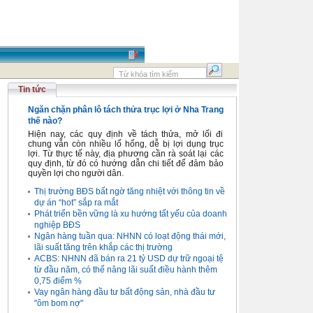
Tin tức
Ngăn chặn phân lô tách thửa trục lợi ở Nha Trang
thế nào?
Hiện nay, các quy định về tách thửa, mở lối đi
chung vẫn còn nhiều lổ hổng, dễ bị lợi dụng trục
lợi. Từ thực tế này, địa phương cần rà soát lại các
quy định, từ đó có hướng dẫn chi tiết để đảm bảo
quyền lợi cho người dân.
Thị trường BĐS bất ngờ tăng nhiệt với thông tin về
dự án “hot” sắp ra mắt
Phát triển bền vững là xu hướng tất yếu của doanh
nghiệp BĐS
Ngân hàng tuần qua: NHNN có loạt động thái mới,
lãi suất tăng trên khắp các thị trường
ACBS: NHNN đã bán ra 21 tỷ USD dự trữ ngoại tệ
từ đầu năm, có thể nâng lãi suất điều hành thêm
0,75 điểm %
Vay ngân hàng đầu tư bất động sản, nhà đầu tư
"ôm bom nợ"