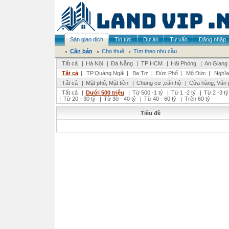
Sàn giao dịch
Tin tức
Dự án
Tư vấn
Đăng nhập
Cần bán
Cho thuê
Tìm theo nhu cầu
Tất cả
|
Hà Nội
|
Đà Nẵng
|
TP HCM
|
Hải Phòng
|
An Giang
Tất cả
|
TP.Quảng Ngãi
|
Ba Tơ
|
Đức Phổ
|
Mộ Đức
|
Nghĩa
Tất cả
|
Mặt phố, Mặt tiền
|
Chung cư ,căn hộ
|
Cửa hàng, Văn 
Tất cả
|
Dưới 500 triệu
|
Từ 500 -1 tỷ
|
Từ 1 -2 tỷ
|
Từ 2 -3 tỷ
|
Từ 20 - 30 tỷ
|
Từ 30 - 40 tỷ
|
Từ 40 - 60 tỷ
|
Trên 60 tỷ
Tiêu đề