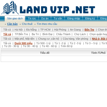
Sàn giao dịch
Tin tức
Dự án
Tư vấn
Đăng nhập
Đăng ký
Đăng 
Cần bán
Cho thuê
Tìm theo nhu cầu
Tất cả
|
Hà Nội
|
Đà Nẵng
|
TP HCM
|
Hải Phòng
|
An Giang
|
Bến Tre
|
Chọn tỉ
Tất cả
|
TP.Bến Tre
|
Ba Tri
|
Bình Đại
|
Châu Thành
|
Chợ Lách
|
Chọn quận hu
Tất cả
|
Mặt phố, Mặt tiền
|
Chung cư ,căn hộ
|
Cửa hàng, Văn phòng
|
Nhà ở, Đất 
Tất cả
|
Dưới 500 triệu
|
Từ 500 -1 tỷ
|
Từ 1 -2 tỷ
|
Từ 2 -3 tỷ
|
Từ 3 – 5 tỷ
|
Từ 5
|
Từ 20 - 30 tỷ
|
Từ 30 - 40 tỷ
|
Từ 40 - 60 tỷ
|
Trên 60 tỷ
Tiêu đề
Tỉnh /T.Phố