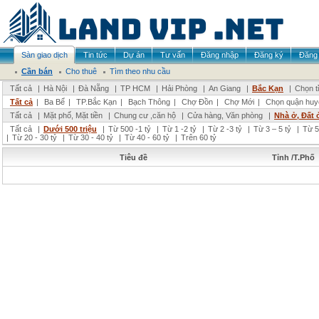
Sàn giao dịch
Tin tức
Dự án
Tư vấn
Đăng nhập
Đăng ký
Đăng 
Cần bán
Cho thuê
Tìm theo nhu cầu
Tất cả
|
Hà Nội
|
Đà Nẵng
|
TP HCM
|
Hải Phòng
|
An Giang
|
Bắc Kạn
|
Chọn t
Tất cả
|
Ba Bể
|
TP.Bắc Kạn
|
Bạch Thông
|
Chợ Đồn
|
Chợ Mới
|
Chọn quận huy
Tất cả
|
Mặt phố, Mặt tiền
|
Chung cư ,căn hộ
|
Cửa hàng, Văn phòng
|
Nhà ở, Đất 
Tất cả
|
Dưới 500 triệu
|
Từ 500 -1 tỷ
|
Từ 1 -2 tỷ
|
Từ 2 -3 tỷ
|
Từ 3 – 5 tỷ
|
Từ 5
|
Từ 20 - 30 tỷ
|
Từ 30 - 40 tỷ
|
Từ 40 - 60 tỷ
|
Trên 60 tỷ
Tiêu đề
Tỉnh /T.Phố