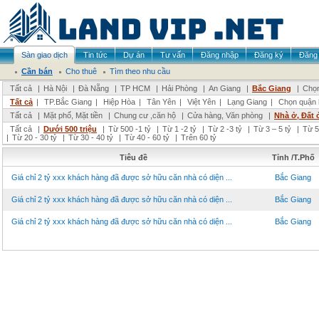
Sàn giao dịch
Tin tức
Dự án
Tư vấn
Đăng nhập
Đăng ký
Đăng 
Cần bán
Cho thuê
Tìm theo nhu cầu
Tất cả
|
Hà Nội
|
Đà Nẵng
|
TP HCM
|
Hải Phòng
|
An Giang
|
Bắc Giang
|
Chọn
Tất cả
|
TP.Bắc Giang
|
Hiệp Hòa
|
Tân Yên
|
Việt Yên
|
Lạng Giang
|
Chọn quận 
Tất cả
|
Mặt phố, Mặt tiền
|
Chung cư ,căn hộ
|
Cửa hàng, Văn phòng
|
Nhà ở, Đất 
Tất cả
|
Dưới 500 triệu
|
Từ 500 -1 tỷ
|
Từ 1 -2 tỷ
|
Từ 2 -3 tỷ
|
Từ 3 – 5 tỷ
|
Từ 5
|
Từ 20 - 30 tỷ
|
Từ 30 - 40 tỷ
|
Từ 40 - 60 tỷ
|
Trên 60 tỷ
Tiêu đề
Tỉnh /T.Phố
Giá chỉ 2 tỷ xxx khách hàng đã được sở hữu căn nhà có diện ...
Bắc Giang
Giá chỉ 2 tỷ xxx khách hàng đã được sở hữu căn nhà có diện ...
Bắc Giang
Giá chỉ 2 tỷ xxx khách hàng đã được sở hữu căn nhà có diện ...
Bắc Giang