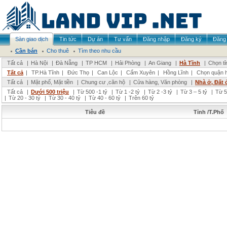
Sàn giao dịch
Tin tức
Dự án
Tư vấn
Đăng nhập
Đăng ký
Đăng 
Cần bán
Cho thuê
Tìm theo nhu cầu
Tất cả
|
Hà Nội
|
Đà Nẵng
|
TP HCM
|
Hải Phòng
|
An Giang
|
Hà Tĩnh
|
Chọn tỉ
Tất cả
|
TP.Hà Tĩnh
|
Đức Thọ
|
Can Lộc
|
Cẩm Xuyên
|
Hồng Lĩnh
|
Chọn quận 
Tất cả
|
Mặt phố, Mặt tiền
|
Chung cư ,căn hộ
|
Cửa hàng, Văn phòng
|
Nhà ở, Đất 
Tất cả
|
Dưới 500 triệu
|
Từ 500 -1 tỷ
|
Từ 1 -2 tỷ
|
Từ 2 -3 tỷ
|
Từ 3 – 5 tỷ
|
Từ 5
|
Từ 20 - 30 tỷ
|
Từ 30 - 40 tỷ
|
Từ 40 - 60 tỷ
|
Trên 60 tỷ
Tiêu đề
Tỉnh /T.Phố