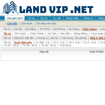
Sàn giao dịch
Tin tức
Dự án
Tư vấn
Đăng nhập
Đăng ký
Đăng 
Cần bán
Cho thuê
Tìm theo nhu cầu
Tất cả
|
Hà Nội
|
Đà Nẵng
|
TP HCM
|
Hải Phòng
|
An Giang
|
Kiên Giang
|
Chọ
Tất cả
|
Phú Quốc
|
Châu Thành
|
Hà Tiên
|
Hòn Đất
|
Giồng Riềng
|
Chọn quận 
Tất cả
|
Mặt phố, Mặt tiền
|
Chung cư ,căn hộ
|
Cửa hàng, Văn phòng
|
Nhà ở, Đất 
Tất cả
|
Dưới 500 triệu
|
Từ 500 -1 tỷ
|
Từ 1 -2 tỷ
|
Từ 2 -3 tỷ
|
Từ 3 – 5 tỷ
|
Từ 5
|
Từ 20 - 30 tỷ
|
Từ 30 - 40 tỷ
|
Từ 40 - 60 tỷ
|
Trên 60 tỷ
Tiêu đề
Tỉnh /T.Phố