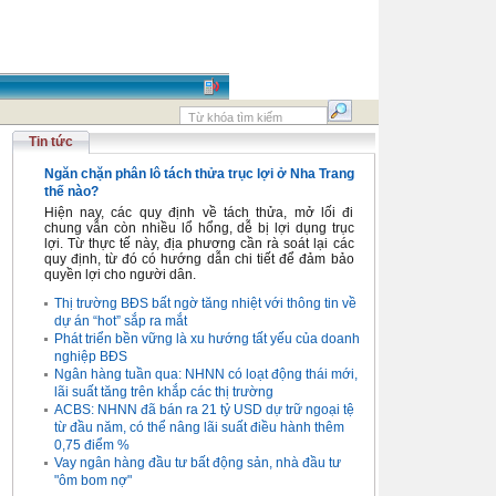
Tin tức
Ngăn chặn phân lô tách thửa trục lợi ở Nha Trang
thế nào?
Hiện nay, các quy định về tách thửa, mở lối đi
chung vẫn còn nhiều lổ hổng, dễ bị lợi dụng trục
lợi. Từ thực tế này, địa phương cần rà soát lại các
quy định, từ đó có hướng dẫn chi tiết để đảm bảo
quyền lợi cho người dân.
Thị trường BĐS bất ngờ tăng nhiệt với thông tin về
dự án “hot” sắp ra mắt
Phát triển bền vững là xu hướng tất yếu của doanh
nghiệp BĐS
Ngân hàng tuần qua: NHNN có loạt động thái mới,
lãi suất tăng trên khắp các thị trường
ACBS: NHNN đã bán ra 21 tỷ USD dự trữ ngoại tệ
từ đầu năm, có thể nâng lãi suất điều hành thêm
0,75 điểm %
Vay ngân hàng đầu tư bất động sản, nhà đầu tư
"ôm bom nợ"