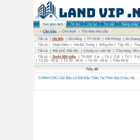
Sàn giao dịch
Tin tức
Dự án
Tư vấn
Đăng nhập
Cần bán
Cho thuê
Tìm theo nhu cầu
Tất cả
|
Hà Nội
|
Đà Nẵng
|
TP HCM
|
Hải Phòng
|
An Giang
Tất cả
|
Hoàn Kiếm
|
Hai Bà Trưng
|
Đống Đa
|
Tây Hồ
|
Tha
Tất cả
|
Mặt phố, Mặt tiền
|
Chung cư ,căn hộ
|
Cửa hàng, Văn 
Tất cả
|
Dưới 500 triệu
|
Từ 500 -1 tỷ
|
Từ 1 -2 tỷ
|
Từ 2 -3 tỷ
|
Từ 20 - 30 tỷ
|
Từ 30 - 40 tỷ
|
Từ 40 - 60 tỷ
|
Trên 60 tỷ
Tiêu đề
CHÍNH CHỦ Cần Bán Lô Đất Đấu Thầu Tại Thôn Mai Châu, Xã ...