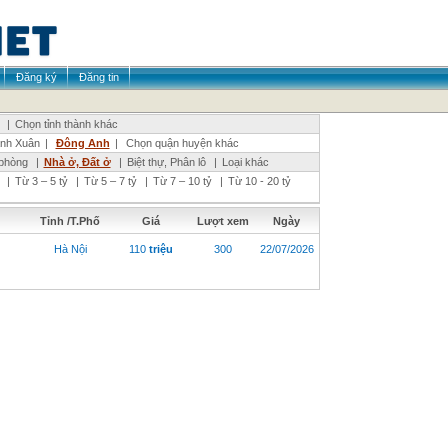
Đăng ký
Đăng tin
|
Chọn tỉnh thành khác
nh Xuân
|
Đông Anh
|
Chọn quận huyện khác
phòng
|
Nhà ở, Đất ở
|
Biệt thự, Phân lô
|
Loại khác
|
Từ 3 – 5 tỷ
|
Từ 5 – 7 tỷ
|
Từ 7 – 10 tỷ
|
Từ 10 - 20 tỷ
Tỉnh /T.Phố
Giá
Lượt xem
Ngày
Hà Nội
110
triệu
300
22/07/2026