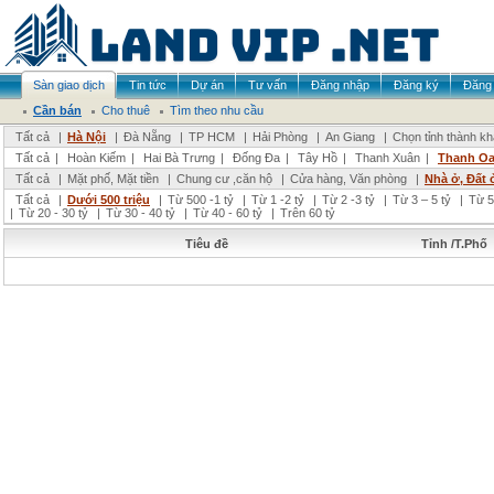
Sàn giao dịch
Tin tức
Dự án
Tư vấn
Đăng nhập
Đăng ký
Đăng 
Cần bán
Cho thuê
Tìm theo nhu cầu
Tất cả
|
Hà Nội
|
Đà Nẵng
|
TP HCM
|
Hải Phòng
|
An Giang
|
Chọn tỉnh thành k
Tất cả
|
Hoàn Kiếm
|
Hai Bà Trưng
|
Đống Đa
|
Tây Hồ
|
Thanh Xuân
|
Thanh Oa
Tất cả
|
Mặt phố, Mặt tiền
|
Chung cư ,căn hộ
|
Cửa hàng, Văn phòng
|
Nhà ở, Đất 
Tất cả
|
Dưới 500 triệu
|
Từ 500 -1 tỷ
|
Từ 1 -2 tỷ
|
Từ 2 -3 tỷ
|
Từ 3 – 5 tỷ
|
Từ 5
|
Từ 20 - 30 tỷ
|
Từ 30 - 40 tỷ
|
Từ 40 - 60 tỷ
|
Trên 60 tỷ
Tiêu đề
Tỉnh /T.Phố