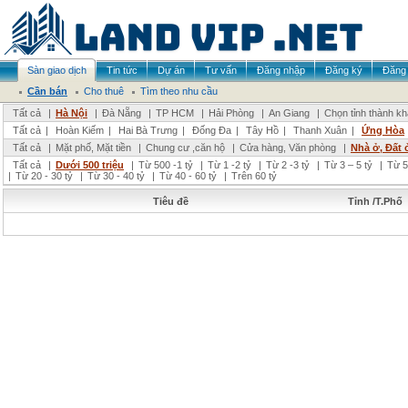
Sàn giao dịch
Tin tức
Dự án
Tư vấn
Đăng nhập
Đăng ký
Đăng 
Cần bán
Cho thuê
Tìm theo nhu cầu
Tất cả
|
Hà Nội
|
Đà Nẵng
|
TP HCM
|
Hải Phòng
|
An Giang
|
Chọn tỉnh thành k
Tất cả
|
Hoàn Kiếm
|
Hai Bà Trưng
|
Đống Đa
|
Tây Hồ
|
Thanh Xuân
|
Ứng Hòa
Tất cả
|
Mặt phố, Mặt tiền
|
Chung cư ,căn hộ
|
Cửa hàng, Văn phòng
|
Nhà ở, Đất 
Tất cả
|
Dưới 500 triệu
|
Từ 500 -1 tỷ
|
Từ 1 -2 tỷ
|
Từ 2 -3 tỷ
|
Từ 3 – 5 tỷ
|
Từ 5
|
Từ 20 - 30 tỷ
|
Từ 30 - 40 tỷ
|
Từ 40 - 60 tỷ
|
Trên 60 tỷ
Tiêu đề
Tỉnh /T.Phố