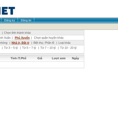
Đăng ký
Đăng tin
|
Chọn tỉnh thành khác
nh Xuân
|
Phú Xuyên
|
Chọn quận huyện khác
phòng
|
Nhà ở, Đất ở
|
Biệt thự, Phân lô
|
Loại khác
|
Từ 3 – 5 tỷ
|
Từ 5 – 7 tỷ
|
Từ 7 – 10 tỷ
|
Từ 10 - 20 tỷ
Tỉnh /T.Phố
Giá
Lượt xem
Ngày