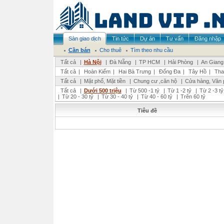
Sàn giao dịch
Tin tức
Dự án
Tư vấn
Đăng nhập
Cần bán
Cho thuê
Tìm theo nhu cầu
Tất cả
|
Hà Nội
|
Đà Nẵng
|
TP HCM
|
Hải Phòng
|
An Giang
Tất cả
|
Hoàn Kiếm
|
Hai Bà Trưng
|
Đống Đa
|
Tây Hồ
|
Tha
Tất cả
|
Mặt phố, Mặt tiền
|
Chung cư ,căn hộ
|
Cửa hàng, Văn 
Tất cả
|
Dưới 500 triệu
|
Từ 500 -1 tỷ
|
Từ 1 -2 tỷ
|
Từ 2 -3 tỷ
|
Từ 20 - 30 tỷ
|
Từ 30 - 40 tỷ
|
Từ 40 - 60 tỷ
|
Trên 60 tỷ
Tiêu đề