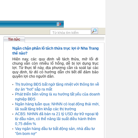
Tin tức
Ngăn chặn phân lô tách thửa trục lợi ở Nha Trang
thế nào?
Hiện nay, các quy định về tách thửa, mở lối đi
chung vẫn còn nhiều lổ hổng, dễ bị lợi dụng trục
lợi. Từ thực tế này, địa phương cần rà soát lại các
quy định, từ đó có hướng dẫn chi tiết để đảm bảo
quyền lợi cho người dân.
Thị trường BĐS bất ngờ tăng nhiệt với thông tin về
dự án “hot” sắp ra mắt
Phát triển bền vững là xu hướng tất yếu của doanh
nghiệp BĐS
Ngân hàng tuần qua: NHNN có loạt động thái mới,
lãi suất tăng trên khắp các thị trường
ACBS: NHNN đã bán ra 21 tỷ USD dự trữ ngoại tệ
từ đầu năm, có thể nâng lãi suất điều hành thêm
0,75 điểm %
Vay ngân hàng đầu tư bất động sản, nhà đầu tư
"ôm bom nợ"