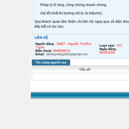
Pháp lý rõ ràng, công chứng nhanh chóng.
Giá tốt nhất thị trường chỉ từ 3x triệu/m2.
Quý khách quan tâm thiện chí liên hệ ngay qua số điện thoạ
tiếp bất cứ lúc nào.
LIÊN HỆ
Người đăng
:
28667 - Nguyễn Thị Bích
Lượt xem
:
472
Tuyền
Ngày đăng
:
Điện thoại
:
0948558676
06/05/2026
Email
:
bichtuyenkg1991@gmail.com
Tin cùng người rao
Tiêu đề