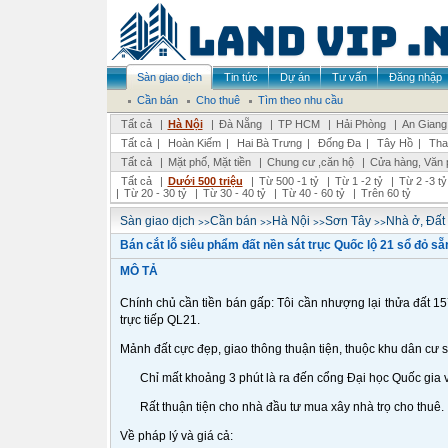
Sàn giao dịch
Tin tức
Dự án
Tư vấn
Đăng nhập
Cần bán
Cho thuê
Tìm theo nhu cầu
Tất cả
|
Hà Nội
|
Đà Nẵng
|
TP HCM
|
Hải Phòng
|
An Giang
Tất cả
|
Hoàn Kiếm
|
Hai Bà Trưng
|
Đống Đa
|
Tây Hồ
|
Tha
Tất cả
|
Mặt phố, Mặt tiền
|
Chung cư ,căn hộ
|
Cửa hàng, Văn 
Tất cả
|
Dưới 500 triệu
|
Từ 500 -1 tỷ
|
Từ 1 -2 tỷ
|
Từ 2 -3 tỷ
|
Từ 20 - 30 tỷ
|
Từ 30 - 40 tỷ
|
Từ 40 - 60 tỷ
|
Trên 60 tỷ
>>
>>
>>
>>
Sàn giao dịch
Cần bán
Hà Nội
Sơn Tây
Nhà ở, Đất
Bán cắt lỗ siêu phẩm đất nền sát trục Quốc lộ 21 sổ đỏ sẵ
MÔ TẢ
Chính chủ cần tiền bán gấp: Tôi cần nhượng lại thửa đất 157m
trực tiếp QL21.
Mảnh đất cực đẹp, giao thông thuận tiện, thuộc khu dân cư 
Chỉ mất khoảng 3 phút là ra đến cổng Đại học Quốc gia 
Rất thuận tiện cho nhà đầu tư mua xây nhà trọ cho thuê.
Về pháp lý và giá cả: