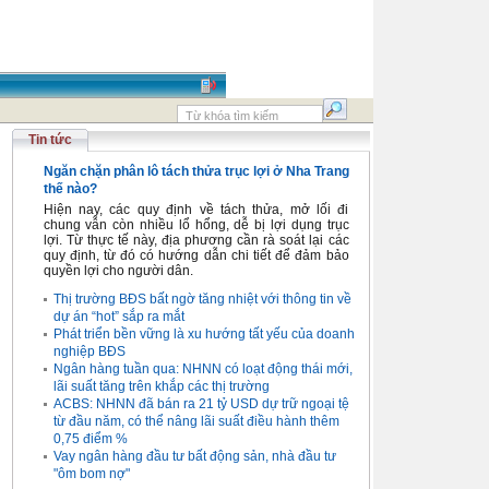
Tin tức
Ngăn chặn phân lô tách thửa trục lợi ở Nha Trang
thế nào?
Hiện nay, các quy định về tách thửa, mở lối đi
chung vẫn còn nhiều lổ hổng, dễ bị lợi dụng trục
lợi. Từ thực tế này, địa phương cần rà soát lại các
quy định, từ đó có hướng dẫn chi tiết để đảm bảo
quyền lợi cho người dân.
Thị trường BĐS bất ngờ tăng nhiệt với thông tin về
dự án “hot” sắp ra mắt
Phát triển bền vững là xu hướng tất yếu của doanh
nghiệp BĐS
Ngân hàng tuần qua: NHNN có loạt động thái mới,
lãi suất tăng trên khắp các thị trường
ACBS: NHNN đã bán ra 21 tỷ USD dự trữ ngoại tệ
từ đầu năm, có thể nâng lãi suất điều hành thêm
0,75 điểm %
Vay ngân hàng đầu tư bất động sản, nhà đầu tư
"ôm bom nợ"