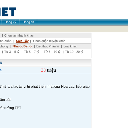
Đăng ký
Đăng tin
|
Chọn tỉnh thành khác
nh Xuân
|
Sơn Tây
|
Chọn quận huyện khác
phòng
|
Nhà ở, Đất ở
|
Biệt thự, Phân lô
|
Loại khác
|
Từ 3 – 5 tỷ
|
Từ 5 – 7 tỷ
|
Từ 7 – 10 tỷ
|
Từ 10 - 20 tỷ
 ở
38
triệu
n.
2 tọa lạc tại vị trí phát triển nhất của Hòa Lạc, tiếp giáp
sầm uất.
và trường FPT.