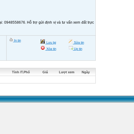
i: 0948558676. Hỗ trợ gửi định vị và tư vấn xem đất trực
In tin
Lưu lại
Sửa tin
Xóa tin
Up tin
Tỉnh /T.Phố
Giá
Lượt xem
Ngày