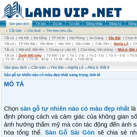
Sàn giao dịch
Tin tức
Dự án
Tư vấn
Đăng nhập
Đăng ký
Đăng 
Cần bán
Cho thuê
Tìm theo nhu cầu
Tất cả
|
Hà Nội
|
Đà Nẵng
|
TP HCM
|
Hải Phòng
|
An Giang
|
Yên Bái
|
Chọn tỉ
Tất cả
|
TP.Yên Bái
|
Yên Bình
|
Văn Yên
|
Văn Chấn
|
Trấn Yên
|
Nghĩa Lộ
|
Ch
Tất cả
|
Mặt phố, Mặt tiền
|
Chung cư ,căn hộ
|
Cửa hàng, Văn phòng
|
Nhà ở, Đất 
Tất cả
|
Dưới 500 triệu
|
Từ 500 -1 tỷ
|
Từ 1 -2 tỷ
|
Từ 2 -3 tỷ
|
Từ 3 – 5 tỷ
|
Từ 5
|
Từ 20 - 30 tỷ
|
Từ 30 - 40 tỷ
|
Từ 40 - 60 tỷ
|
Trên 60 tỷ
>>
>>
>>
>>
Sàn giao dịch
Cần bán
Yên Bái
Nghĩa Lộ
Nhà ở, Đất ở
Sàn gỗ tự nhiên nào có màu đẹp nhất sang trọng, tinh tế
MÔ TẢ
Chọn
sàn gỗ tự nhiên nào có màu đẹp nhất
là
định phong cách và cảm giác của không gian s
ảnh hưởng thẩm mỹ mà còn tác động đến ánh sá
hòa tổng thể.
Sàn Gỗ Sài Gòn
sẽ chia sẻ nh