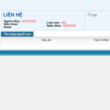
LIÊN HỆ
In tin
Người đăng
:
1121977311 -
Lượt xem
:
621
Điện thoại
:
Ngày đăng
:
09/11/2025
Email
:
Tin cùng người rao
Tiêu đề
Tỉnh /T.Phố