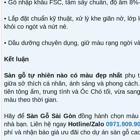
• Gỗ nhập khẩu FSC, tẩm sấy chuẩn, độ ẩm 8%-
• Lắp đặt chuẩn kỹ thuật, xử lý khe giãn nở, lớp
khỏi co ngót và nứt nẻ.
• Dầu dưỡng chuyên dụng, giữ màu rạng ngời và 
Kết luận
Sàn gỗ tự nhiên nào có màu đẹp nhất
phụ t
giữa sở thích cá nhân, ánh sáng và phong cách
tiên tông ấm, trung tính và Óc Chó tối, vừa sang
màu theo thời gian.
Hãy để
Sàn Gỗ Sài Gòn
đồng hành chọn màu 
nhà bạn. Liên hệ ngay
Hotline/Zalo
0971.909.9
phí và nhận báo giá ưu đãi cho dự án sàn gỗ ca