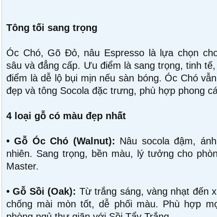
Tông tối sang trọng
Óc Chó, Gõ Đỏ, nâu Espresso là lựa chọn cho
sâu và đẳng cấp. Ưu điểm là sang trọng, tinh tế,
điểm là dễ lộ bụi mịn nếu sàn bóng. Óc Chó vẫ
đẹp và tông Socola đặc trưng, phù hợp phong cá
4 loại gỗ có màu đẹp nhất
• Gỗ Óc Chó (Walnut):
Nâu socola đậm, ánh 
nhiên. Sang trọng, bền màu, lý tưởng cho phò
Master.
• Gỗ Sồi (Oak):
Từ trắng sáng, vàng nhạt đến x
chống mài mòn tốt, dễ phối màu. Phù hợp mọi
phòng ngủ thư giãn với Sồi Tẩy Trắng.