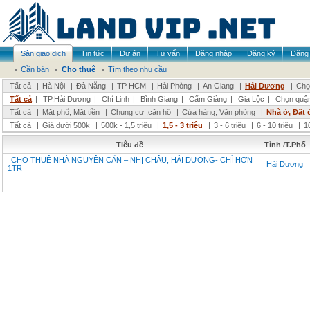
Sàn giao dịch
Tin tức
Dự án
Tư vấn
Đăng nhập
Đăng ký
Đăng 
Cần bán
Cho thuê
Tìm theo nhu cầu
Tất cả
|
Hà Nội
|
Đà Nẵng
|
TP HCM
|
Hải Phòng
|
An Giang
|
Hải Dương
|
Chọ
Tất cả
|
TP.Hải Dương
|
Chí Linh
|
Bình Giang
|
Cẩm Giàng
|
Gia Lộc
|
Chọn quậ
Tất cả
|
Mặt phố, Mặt tiền
|
Chung cư ,căn hộ
|
Cửa hàng, Văn phòng
|
Nhà ở, Đất 
Tất cả
|
Giá dưới 500k
|
500k - 1,5 triệu
|
1,5 - 3 triệu
|
3 - 6 triệu
|
6 - 10 triệu
|
1
Tiêu đề
Tỉnh /T.Phố
CHO THUÊ NHÀ NGUYÊN CĂN – NHỊ CHÂU, HẢI DƯƠNG- CHỈ HƠN
Hải Dương
1TR