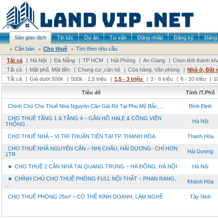
Sàn giao dịch
Tin tức
Dự án
Tư vấn
Đăng nhập
Đăng ký
Đăng 
Cần bán
Cho thuê
Tìm theo nhu cầu
Tất cả
|
Hà Nội
|
Đà Nẵng
|
TP HCM
|
Hải Phòng
|
An Giang
|
Chọn tỉnh thành kh
Tất cả
|
Mặt phố, Mặt tiền
|
Chung cư ,căn hộ
|
Cửa hàng, Văn phòng
|
Nhà ở, Đất 
Tất cả
|
Giá dưới 500k
|
500k - 1,5 triệu
|
1,5 - 3 triệu
|
3 - 6 triệu
|
6 - 10 triệu
|
1
Tiêu đề
Tỉnh /T.Phố
Chính Chủ Cho Thuê Nhà Nguyên Căn Giá Rẻ Tại Phù Mỹ Bắc, ...
Bình Định
CHO THUÊ TẦNG 1 & TẦNG 4 – GẦN HỒ HALE & CÔNG VIÊN
Hà Nội
THỐNG ...
CHO THUÊ NHÀ – VỊ TRÍ THUẬN TIỆN TẠI TP. THANH HÓA
Thanh Hóa
CHO THUÊ NHÀ NGUYÊN CĂN – NHỊ CHÂU, HẢI DƯƠNG- CHỈ HƠN
Hải Dương
1TR
► CHO THUÊ 2 CĂN NHÀ TẠI QUANG TRUNG – HÀ ĐÔNG, HÀ NỘI
Hà Nội
► CHÍNH CHỦ CHO THUÊ PHÒNG FULL NỘI THẤT – PHAN RANG,
Khánh Hòa
...
CHO THUÊ PHÒNG 25m² – CÓ THỂ KINH DOANH, LÀM NGHỀ
Tây Ninh