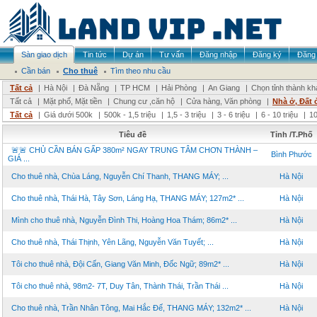
Sàn giao dịch
Tin tức
Dự án
Tư vấn
Đăng nhập
Đăng ký
Đăng 
Cần bán
Cho thuê
Tìm theo nhu cầu
Tất cả
|
Hà Nội
|
Đà Nẵng
|
TP HCM
|
Hải Phòng
|
An Giang
|
Chọn tỉnh thành kh
Tất cả
|
Mặt phố, Mặt tiền
|
Chung cư ,căn hộ
|
Cửa hàng, Văn phòng
|
Nhà ở, Đất 
Tất cả
|
Giá dưới 500k
|
500k - 1,5 triệu
|
1,5 - 3 triệu
|
3 - 6 triệu
|
6 - 10 triệu
|
10
Tiêu đề
Tỉnh /T.Phố
🚨🚨 CHỦ CẦN BÁN GẤP 380m² NGAY TRUNG TÂM CHƠN THÀNH –
Bình Phước
GIÁ ...
Cho thuê nhà, Chùa Láng, Nguyễn Chí Thanh, THANG MÁY; ...
Hà Nội
Cho thuê nhà, Thái Hà, Tây Sơn, Láng Hạ, THANG MÁY; 127m2* ...
Hà Nội
Mình cho thuê nhà, Nguyễn Đình Thi, Hoàng Hoa Thám; 86m2* ...
Hà Nội
Cho thuê nhà, Thái Thịnh, Yên Lãng, Nguyễn Văn Tuyết; ...
Hà Nội
Tôi cho thuê nhà, Đội Cấn, Giang Văn Minh, Đốc Ngữ; 89m2* ...
Hà Nội
Tôi cho thuê nhà, 98m2- 7T, Duy Tân, Thành Thái, Trần Thái ...
Hà Nội
Cho thuê nhà, Trần Nhân Tông, Mai Hắc Đế, THANG MÁY; 132m2* ...
Hà Nội