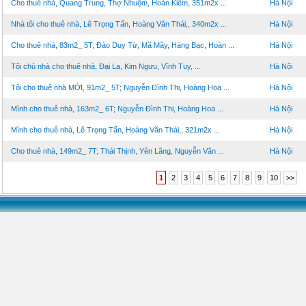
Cho thuê nhà, Quang Trung, Thợ Nhuộm, Hoàn Kiếm, 351m2x ...
Hà Nội
Nhà tôi cho thuê nhà, Lê Trọng Tấn, Hoàng Văn Thái,, 340m2x ...
Hà Nội
Cho thuê nhà, 83m2_ 5T; Đào Duy Từ, Mã Mây, Hàng Bạc, Hoàn ...
Hà Nội
Tôi chủ nhà cho thuê nhà, Đại La, Kim Ngưu, Vĩnh Tuy, ...
Hà Nội
Tôi cho thuê nhà MỚI, 91m2_ 5T; Nguyễn Đình Thi, Hoàng Hoa ...
Hà Nội
Mình cho thuê nhà, 163m2_ 6T; Nguyễn Đình Thi, Hoàng Hoa ...
Hà Nội
Mình cho thuê nhà, Lê Trọng Tấn, Hoàng Văn Thái,, 321m2x ...
Hà Nội
Cho thuê nhà, 149m2_ 7T; Thái Thịnh, Yên Lãng, Nguyễn Văn ...
Hà Nội
1
2
3
4
5
6
7
8
9
10
>>