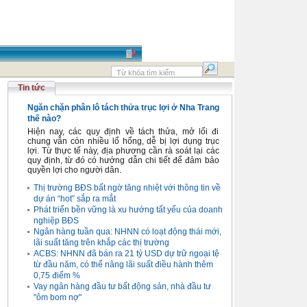
Tin tức
Ngăn chặn phân lô tách thửa trục lợi ở Nha Trang
thế nào?
Hiện nay, các quy định về tách thửa, mở lối đi
chung vẫn còn nhiều lổ hổng, dễ bị lợi dụng trục
lợi. Từ thực tế này, địa phương cần rà soát lại các
quy định, từ đó có hướng dẫn chi tiết để đảm bảo
quyền lợi cho người dân.
Thị trường BĐS bất ngờ tăng nhiệt với thông tin về
dự án “hot” sắp ra mắt
Phát triển bền vững là xu hướng tất yếu của doanh
nghiệp BĐS
Ngân hàng tuần qua: NHNN có loạt động thái mới,
lãi suất tăng trên khắp các thị trường
ACBS: NHNN đã bán ra 21 tỷ USD dự trữ ngoại tệ
từ đầu năm, có thể nâng lãi suất điều hành thêm
0,75 điểm %
Vay ngân hàng đầu tư bất động sản, nhà đầu tư
"ôm bom nợ"