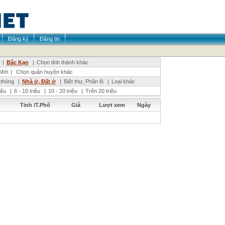
Đăng ký
Đăng tin
|
Bắc Kạn
|
Chọn tỉnh thành khác
Mới
|
Chọn quận huyện khác
phòng
|
Nhà ở, Đất ở
|
Biệt thự, Phân lô
|
Loại khác
riệu
|
6 - 10 triệu
|
10 - 20 triệu
|
Trên 20 triệu
Tỉnh /T.Phố
Giá
Lượt xem
Ngày