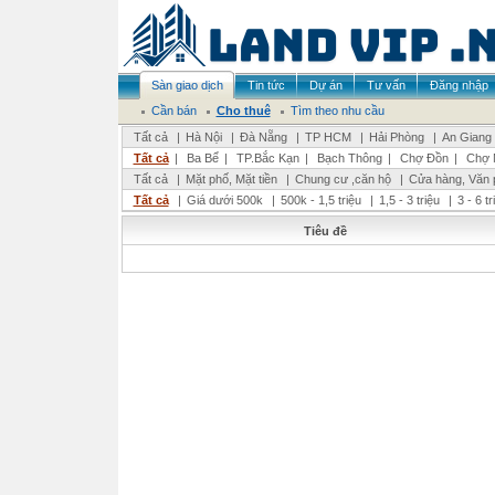
Sàn giao dịch
Tin tức
Dự án
Tư vấn
Đăng nhập
Cần bán
Cho thuê
Tìm theo nhu cầu
Tất cả
|
Hà Nội
|
Đà Nẵng
|
TP HCM
|
Hải Phòng
|
An Giang
Tất cả
|
Ba Bể
|
TP.Bắc Kạn
|
Bạch Thông
|
Chợ Đồn
|
Chợ 
Tất cả
|
Mặt phố, Mặt tiền
|
Chung cư ,căn hộ
|
Cửa hàng, Văn 
Tất cả
|
Giá dưới 500k
|
500k - 1,5 triệu
|
1,5 - 3 triệu
|
3 - 6 t
Tiêu đề