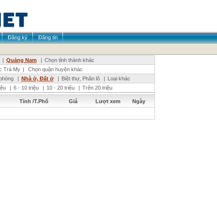
Đăng ký
Đăng tin
|
Quảng Nam
|
Chọn tỉnh thành khác
c Trà My
|
Chọn quận huyện khác
phòng
|
Nhà ở, Đất ở
|
Biệt thự, Phân lô
|
Loại khác
riệu
|
6 - 10 triệu
|
10 - 20 triệu
|
Trên 20 triệu
Tỉnh /T.Phố
Giá
Lượt xem
Ngày