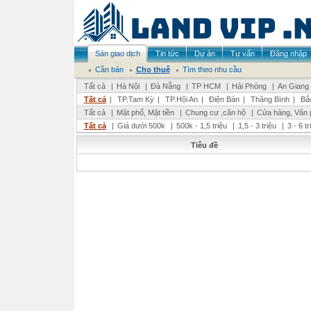
Sàn giao dịch
Tin tức
Dự án
Tư vấn
Đăng nhập
Cần bán
Cho thuê
Tìm theo nhu cầu
Tất cả
|
Hà Nội
|
Đà Nẵng
|
TP HCM
|
Hải Phòng
|
An Giang
Tất cả
|
TP.Tam Kỳ
|
TP.Hội An
|
Điện Bàn
|
Thăng Bình
|
Bắ
Tất cả
|
Mặt phố, Mặt tiền
|
Chung cư ,căn hộ
|
Cửa hàng, Văn 
Tất cả
|
Giá dưới 500k
|
500k - 1,5 triệu
|
1,5 - 3 triệu
|
3 - 6 t
Tiêu đề