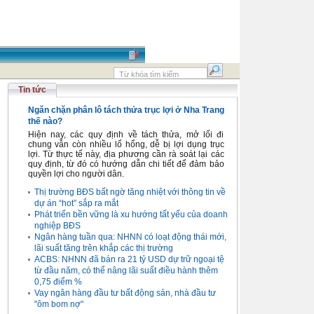
Tin tức
Ngăn chặn phân lô tách thửa trục lợi ở Nha Trang
thế nào?
Hiện nay, các quy định về tách thửa, mở lối đi
chung vẫn còn nhiều lổ hổng, dễ bị lợi dụng trục
lợi. Từ thực tế này, địa phương cần rà soát lại các
quy định, từ đó có hướng dẫn chi tiết để đảm bảo
quyền lợi cho người dân.
Thị trường BĐS bất ngờ tăng nhiệt với thông tin về
dự án “hot” sắp ra mắt
Phát triển bền vững là xu hướng tất yếu của doanh
nghiệp BĐS
Ngân hàng tuần qua: NHNN có loạt động thái mới,
lãi suất tăng trên khắp các thị trường
ACBS: NHNN đã bán ra 21 tỷ USD dự trữ ngoại tệ
từ đầu năm, có thể nâng lãi suất điều hành thêm
0,75 điểm %
Vay ngân hàng đầu tư bất động sản, nhà đầu tư
"ôm bom nợ"