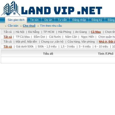
Sàn giao dịch
Tin tức
Dự án
Tư vấn
Đăng nhập
Đăng ký
Đăng 
Cần bán
Cho thuê
Tìm theo nhu cầu
Tất cả
|
Hà Nội
|
Đà Nẵng
|
TP HCM
|
Hải Phòng
|
An Giang
|
Cà Mau
|
Chọn tỉ
Tất cả
|
TP.Cà Mau
|
Đầm Dơi
|
Cái Nước
|
Năm Căn
|
Ngọc Hiển
|
Chọn quận h
Tất cả
|
Mặt phố, Mặt tiền
|
Chung cư ,căn hộ
|
Cửa hàng, Văn phòng
|
Nhà ở, Đất 
Tất cả
|
Giá dưới 500k
|
500k - 1,5 triệu
|
1,5 - 3 triệu
|
3 - 6 triệu
|
6 - 10 triệu
|
10
Tiêu đề
Tỉnh /T.Phố