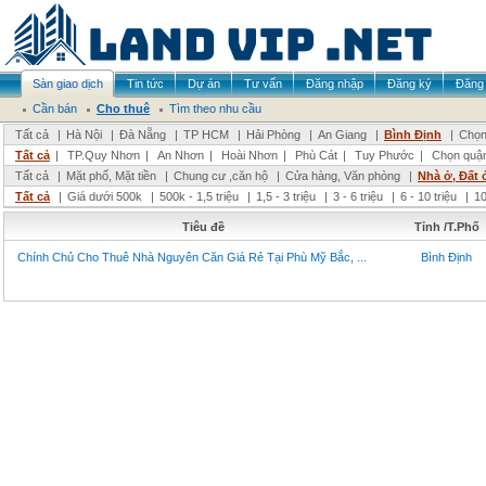
Sàn giao dịch
Tin tức
Dự án
Tư vấn
Đăng nhập
Đăng ký
Đăng 
Cần bán
Cho thuê
Tìm theo nhu cầu
Tất cả
|
Hà Nội
|
Đà Nẵng
|
TP HCM
|
Hải Phòng
|
An Giang
|
Bình Định
|
Chọn
Tất cả
|
TP.Quy Nhơn
|
An Nhơn
|
Hoài Nhơn
|
Phù Cát
|
Tuy Phước
|
Chọn quậ
Tất cả
|
Mặt phố, Mặt tiền
|
Chung cư ,căn hộ
|
Cửa hàng, Văn phòng
|
Nhà ở, Đất 
Tất cả
|
Giá dưới 500k
|
500k - 1,5 triệu
|
1,5 - 3 triệu
|
3 - 6 triệu
|
6 - 10 triệu
|
10
Tiêu đề
Tỉnh /T.Phố
Chính Chủ Cho Thuê Nhà Nguyên Căn Giá Rẻ Tại Phù Mỹ Bắc, ...
Bình Định