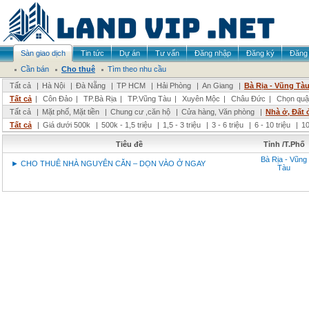
Sàn giao dịch
Tin tức
Dự án
Tư vấn
Đăng nhập
Đăng ký
Đăng 
Cần bán
Cho thuê
Tìm theo nhu cầu
Tất cả
|
Hà Nội
|
Đà Nẵng
|
TP HCM
|
Hải Phòng
|
An Giang
|
Bà Rịa - Vũng Tà
Tất cả
|
Côn Đảo
|
TP.Bà Rịa
|
TP.Vũng Tàu
|
Xuyên Mộc
|
Châu Đức
|
Chọn quậ
Tất cả
|
Mặt phố, Mặt tiền
|
Chung cư ,căn hộ
|
Cửa hàng, Văn phòng
|
Nhà ở, Đất 
Tất cả
|
Giá dưới 500k
|
500k - 1,5 triệu
|
1,5 - 3 triệu
|
3 - 6 triệu
|
6 - 10 triệu
|
10
Tiêu đề
Tỉnh /T.Phố
Bà Rịa - Vũng
► CHO THUÊ NHÀ NGUYÊN CĂN – DỌN VÀO Ở NGAY
Tàu