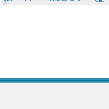
CHO THUÊ NHÀ FULL NỘI THẤT – 3 PHÒNG NGỦ – GARA Ô TÔ –
Đà Nẵng
CÁCH ...