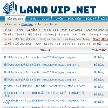
Sàn giao dịch
Tin tức
Dự án
Tư vấn
Đăng nhập
Đăng ký
Đăng 
Cần bán
Cho thuê
Tìm theo nhu cầu
Tất cả
|
Hà Nội
|
Đà Nẵng
|
TP HCM
|
Hải Phòng
|
An Giang
|
Chọn tỉnh thành k
Tất cả
|
Cẩm Lệ
|
Hải Châu
|
Hòa Vang
|
Hoàng Sa
|
Liên Chiểu
|
Chọn quận huy
Tất cả
|
Mặt phố, Mặt tiền
|
Chung cư ,căn hộ
|
Cửa hàng, Văn phòng
|
Nhà ở, Đất 
Tất cả
|
Giá dưới 500k
|
500k - 1,5 triệu
|
1,5 - 3 triệu
|
3 - 6 triệu
|
6 - 10 triệu
|
10
Tiêu đề
Tỉnh /T.Phố
🔴💥Cho thuê quỹ đất 3 mặt tiền hơn 2.200 m² ngay trung tâm ...
Đà Nẵng
🔴💥Cho thuê quỹ đất 3 mặt tiền hơn 2.200 m² ngay trung tâm ...
Đà Nẵng
🔴💥Cho thuê quỹ đất 3 mặt tiền hơn 2.200 m² ngay trung tâm ...
Đà Nẵng
🔴💥Cho thuê quỹ đất 3 mặt tiền hơn 2.200 m² ngay trung tâm ...
Đà Nẵng
► CHO THUÊ NHÀ MẶT TIỀN ĐẸP – CÁCH MẠNG THÁNG 8, CẨM
Đà Nẵng
LỆ, ...
CHO THUÊ NHÀ FULL NỘI THẤT – 3 PHÒNG NGỦ – GARA Ô TÔ –
Đà Nẵng
CÁCH ...
CHO THUÊ NHÀ FULL NỘI THẤT – 3 PHÒNG NGỦ – GARA Ô TÔ –
Đà Nẵng
CÁCH ...