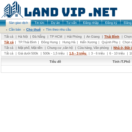
Sàn giao dịch
Tin tức
Dự án
Tư vấn
Đăng nhập
Đăng ký
Đăng 
Cần bán
Cho thuê
Tìm theo nhu cầu
Tất cả
|
Hà Nội
|
Đà Nẵng
|
TP HCM
|
Hải Phòng
|
An Giang
|
Thái Bình
|
Chọn 
Tất cả
|
TP.Thái Bình
|
Đông Hưng
|
Hưng Hà
|
Kiến Xương
|
Quỳnh Phụ
|
Chọn 
Tất cả
|
Mặt phố, Mặt tiền
|
Chung cư ,căn hộ
|
Cửa hàng, Văn phòng
|
Nhà ở, Đất 
Tất cả
|
Giá dưới 500k
|
500k - 1,5 triệu
|
1,5 - 3 triệu
|
3 - 6 triệu
|
6 - 10 triệu
|
1
Tiêu đề
Tỉnh /T.Phố