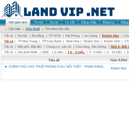
Sàn giao dịch
Tin tức
Dự án
Tư vấn
Đăng nhập
Đăng ký
Đăng 
Cần bán
Cho thuê
Tìm theo nhu cầu
Tất cả
|
Hà Nội
|
Đà Nẵng
|
TP HCM
|
Hải Phòng
|
An Giang
|
Khánh Hòa
|
Chọ
Tất cả
|
TP.Nha Trang
|
TP.Cam Ranh
|
Ninh Hòa
|
Khánh Sơn
|
Khánh Vĩnh
|
Ch
Tất cả
|
Mặt phố, Mặt tiền
|
Chung cư ,căn hộ
|
Cửa hàng, Văn phòng
|
Nhà ở, Đất 
Tất cả
|
Giá dưới 500k
|
500k - 1,5 triệu
|
1,5 - 3 triệu
|
3 - 6 triệu
|
6 - 10 triệu
|
1
Tiêu đề
Tỉnh /T.Phố
► CHÍNH CHỦ CHO THUÊ PHÒNG FULL NỘI THẤT – PHAN RANG,
Khánh Hòa
...